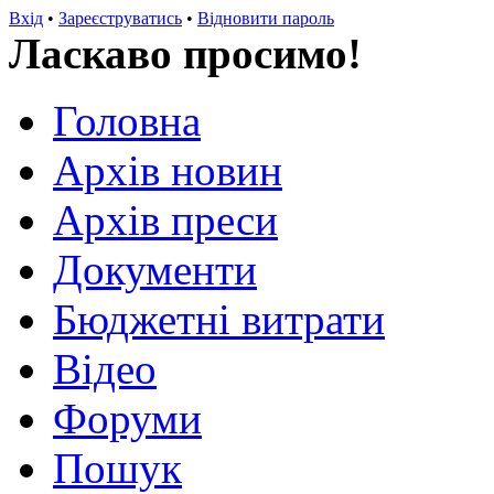
Вхід
•
Зареєструватись
•
Відновити пароль
Ласкаво просимо!
Головна
Архів новин
Архів преси
Документи
Бюджетні витрати
Відео
Форуми
Пошук