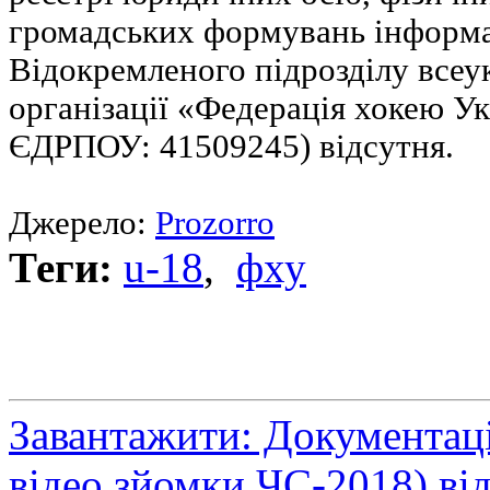
громадських формувань інформ
Відокремленого підрозділу всеук
організації «Федерація хокею Ук
ЄДРПОУ: 41509245) відсутня.
Джерело:
Prozorro
Теги:
u-18
,
фху
Завантажити: Документаці
відео зйомки ЧС-2018) від