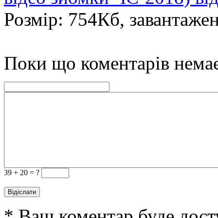
Розмір: 754Кб, завантажен
Поки що коментарів нема
39 +
20 = ?
* Ваш коментар буде дост