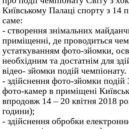
про події чемпіонату Світу з хо
Київському Палаці спорту з 14 п
саме:
- створення знімальних майданчи
приміщенні, де проводиться чемп
устаткуванням фото-зйомки, осві
необхідним та достатнім для зді
відео- зйомки подій чемпіонату.
- здійснення фото-зйомки подій
фото-камер в приміщені Київсь
впродовж 14 – 20 квітня 2018 ро
години);
- здійснення обробки електронни