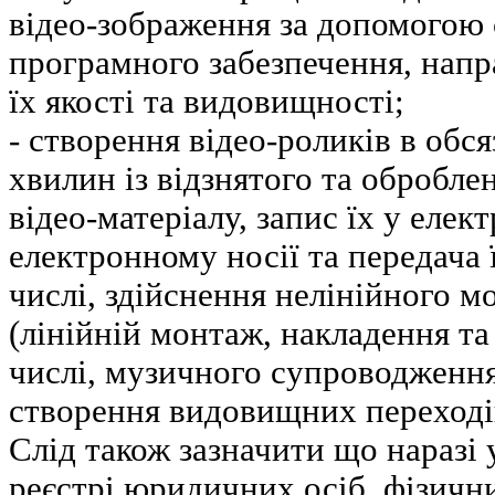
відео-зображення за допомогою 
програмного забезпечення, напр
їх якості та видовищності;
- створення відео-роликів в обся
хвилин із відзнятого та обробле
відео-матеріалу, запис їх у еле
електронному носії та передача 
числі, здійснення нелінійного м
(лінійній монтаж, накладення та
числі, музичного супроводження,
створення видовищних переходів к
Слід також зазначити що нараз
реєстрі юридичних осіб, фізичн