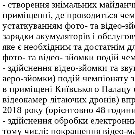
- створення знімальних майданч
приміщенні, де проводиться чемп
устаткуванням фото- та відео-зй
зарядки акумуляторів і обслугов
яке є необхідним та достатнім дл
фото- та відео- зйомки подій че
- здійснення відео-зйомки та зву
аеро-зйомки) подій чемпіонату 
в приміщені Київського Палацу с
відеокамер літаючих дронів) впр
2018 року (орієнтовно 48 години
- здійснення обробки електронни
тому числі: покращення відео-ма