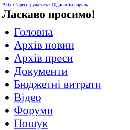
Вхід
•
Зареєструватись
•
Відновити пароль
Ласкаво просимо!
Головна
Архів новин
Архів преси
Документи
Бюджетні витрати
Відео
Форуми
Пошук