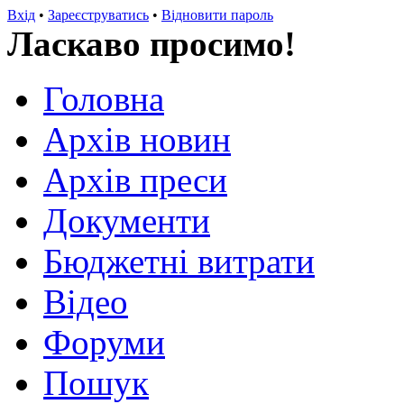
Вхід
•
Зареєструватись
•
Відновити пароль
Ласкаво просимо!
Головна
Архів новин
Архів преси
Документи
Бюджетні витрати
Відео
Форуми
Пошук