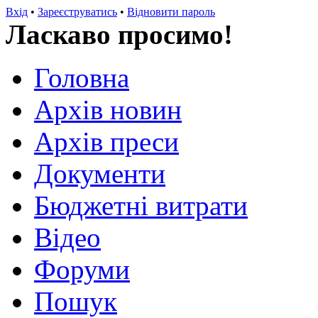
Вхід
•
Зареєструватись
•
Відновити пароль
Ласкаво просимо!
Головна
Архів новин
Архів преси
Документи
Бюджетні витрати
Відео
Форуми
Пошук