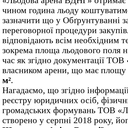
«Льодова арена ВДНГ» отримає
чином година льоду коштувати
зазначити що у Обґрунтуванні з
переговорної процедури закупів
відповідають всім необхідним т
зокрема площа льодового поля 
час як згідно документації ТОВ
власником арени, що має площу
м²
.
Нагадаємо, що згідно інформаці
реєстру юридичних осіб, фізичн
громадських формувань ТОВ «Л
створено у серпні 2018 року, йо