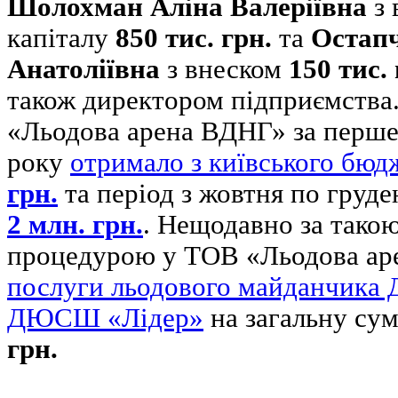
Шолохман Аліна Валеріївна
з 
капіталу
850 тис. грн.
та
Остап
Анатоліївна
з внеском
150 тис. 
також директором підприємства
«Льодова арена ВДНГ» за перше
року
отримало з київського бюд
грн.
та період з жовтня по груд
2 млн. грн.
. Нещодавно за тако
процедурою у ТОВ «Льодова а
послуги льодового майданчик
ДЮСШ «Лідер»
на загальну су
грн.