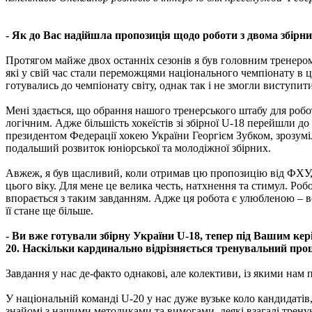
- Як до Вас надійшла пропозиція щодо роботи з двома збір
Протягом майже двох останніх сезонів я був головним тренером
які у свій час стали переможцями національного чемпіонату в ці
готувались до чемпіонату світу, однак так і не змогли виступи
Мені здається, що обрання нашого тренерського штабу для роб
логічним. Адже більшість хокеїстів зі збірної U-18 перейшли до 
президентом Федерації хокею України Георгієм Зубком, зрозумі
подальший розвиток юніорської та молодіжної збірних.
Авжеж, я був щасливий, коли отримав цю пропозицію від ФХУ,
цього віку. Для мене це велика честь, натхнення та стимул. Роб
впорається з таким завданням. Адже ця робота є улюбленою – в
її стане ще більше.
- Ви вже готували збірну України U-18, тепер під Вашим ке
20. Наскільки кардинально відрізняється тренувальний проц
Завдання у нас де-факто однакові, але колективи, із якими нам 
У національній команді U-20 у нас дуже вузьке коло кандидатів,
знайомі з нашими методиками та вимогами, деякі взагалі трену