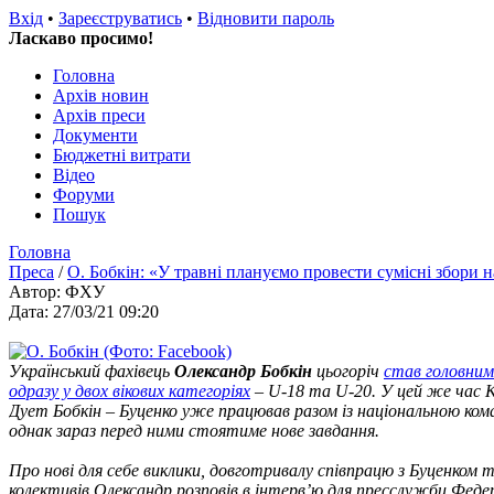
Вхід
•
Зареєструватись
•
Відновити пароль
Ласкаво просимо!
Головна
Архів новин
Архів преси
Документи
Бюджетні витрати
Відео
Форуми
Пошук
Головна
Преса
/
О. Бобкін: «У травні плануємо провести сумісні збори 
Автор: ФХУ
Дата: 27/03/21 09:20
Український фахівець
Олександр Бобкін
цьогоріч
став головним
одразу у двох вікових категоріях
– U-18 та U-20. У цей же час 
Дует Бобкін – Буценко уже працював разом із національною кома
однак зараз перед ними стоятиме нове завдання.
Про нові для себе виклики, довготривалу співпрацю з Буценком т
колективів Олександр розповів в інтерв’ю для пресслужби Федер