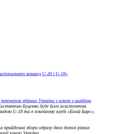
національних команд U-20 і U-18»
 тренером збірних України з хокею з шайбою
Костянтин Буценко буде його асистентом.
ндою U-18 та в хокейному клубі «Білий Барс»,
а прийдешні збори одразу двох доволі різних
ації хокею України.