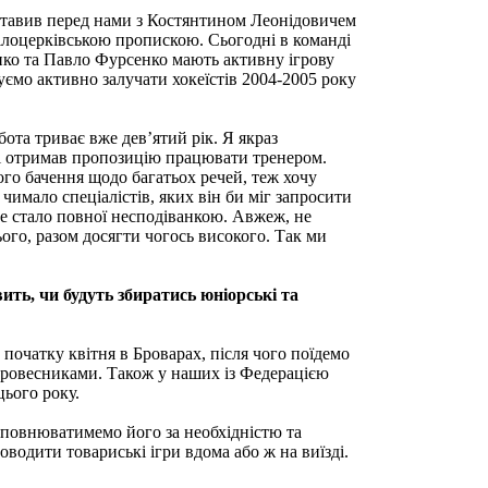
ставив перед нами з Костянтином Леонідовичем
 білоцерківською пропискою. Сьогодні в команді
енко та Павло Фурсенко мають активну ігрову
ємо активно залучати хокеїстів 2004-2005 року
ота триває вже дев’ятий рік. Я якраз
, і отримав пропозицію працювати тренером.
го бачення щодо багатьох речей, теж хочу
имало спеціалістів, яких він би міг запросити
Це стало повної несподіванкою. Авжеж, не
ого, разом досягти чогось високого. Так ми
ить, чи будуть збиратись юніорські та
очатку квітня в Броварах, після чого поїдемо
з ровесниками. Також у наших із Федерацією
цього року.
оповнюватимемо його за необхідністю та
оводити товариські ігри вдома або ж на виїзді.