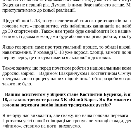
Буценка не перший рік. Думаю, із ними буде набагато легше. 
приступатимемо до їхньої реалізації.
Щодо збірної U-18, то тут величезний список претендентів на 
головна мета – продивитись усіх найліпших кандидатів на найб
до 30 спортсменів. Також нам треба буде ознайомити їх з наши
бачимо, із двома командами буде абсолютна різна робота, тож бу
Якщо говорити саме про тренувальний процес, то обидві вікові 
навантаження. У команді U-18 уже дорослі хлопці, вимоги до н
першу чергу, це стосуватиметься льодової підготовки.
Також зазначу, що перед початком роботи з національними ком
дорослої збірної – Вадимом Шахрайчуком і Костянтином Сімчук
тренувального процесу наших підопічних. Тобто розробимо єди
такого не було.
- Вашим асистентом у збірних стане Костянтин Буценко, із 
18, а також тренуєте разом ХК «Білий Барс». Як Ви можете
головна перевага поміж інших тренерських дуетів?
Я не буду нас вихваляти, але скажу, що наша головна перевага
Протягом усієї нашої співпраці ми тренували молоді склади, 
«ліпимо», ставимо на ноги, виховуємо.