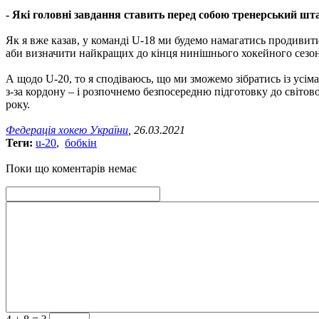
- Які головні завдання ставить перед собою тренерський шт
Як я вже казав, у команді U-18 ми будемо намагатись продивити
аби визначити найкращих до кінця нинішнього хокейного сезон
А щодо U-20, то я сподіваюсь, що ми зможемо зібратись із усіма 
з-за кордону – і розпочнемо безпосередню підготовку до світово
року.
Федерація хокею України
, 26.03.2021
Теги:
u-20
,
бобкін
Поки що коментарів немає