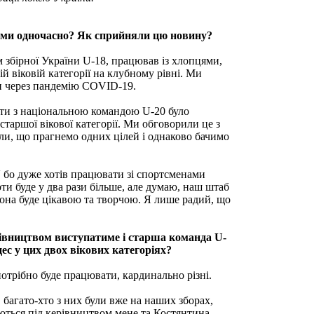
ними одночасно? Як сприйняли цю новину?
 збірної України U-18, працював із хлопцями,
й віковій категорії на клубному рівні. Ми
ти через пандемію COVID-19.
оти з національною командою U-20 було
старшої вікової категорії. Ми обговорили це з
ли, що прагнемо одних цілей і однаково бачимо
 бо дуже хотів працювати зі спортсменами
оти буде у два рази більше, але думаю, наш штаб
она буде цікавою та творчою. Я лише радий, що
рівництвом виступатиме і старша команда U-
ес у цих двох вікових категоріях?
потрібно буде працювати, кардинально різні.
 багато-хто з них були вже на наших зборах,
ються під керівництвом мене та Костянтина