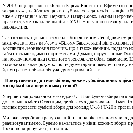
У 2013 році президент «Білого Барса» Костянтин Єфименко по
завдання – у найближчі роки клуб має складатись із гравців із
вже є 7 гравців із Білої Церкви, а Назар Собко, Вадим Петрош
практику, уже закидали шайби в УХЛ. Наступного сезону плану
народження.
Так склалось, що наша сумісна з Костянтином Леонідовичем роб
закінчував ігрову кар’єру в «Білому Барсі», який він очолював
Костянтин Леонідович побачив, що я також ідейний, поділяю йо
займатись молодими спортсменами. Думаю, поруч із ними було ч
на посаду помічника головного тренера, але обрав саме мене. 
відмовився, адже розумів, що це дуже гарний шанс вчитись у нь
йдемо разом пліч-о-пліч уже дуже тривалий час.
- Повертаючись до теми збірної, авжеж, уболівальників цікав
молодіжні команди в цьому сезоні?
Уперше з національною командою U-18 ми будемо збиратись на п
до Польщі в місто Освенцим, де зіграємо два товариські матчі 
планах провести сумісні збори для команд U-18 і U-20 в травні 
Ми вже розробили тренувальний план на рік, тож поступово д
реалізовуватимемо. Будемо намагатись у кінці кожних зборів пр
Поки що вирішуємо ці питання.