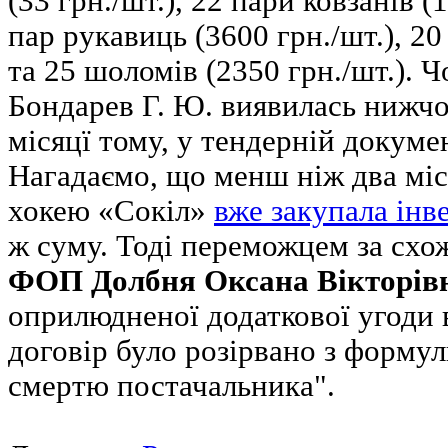
(33 грн./шт.), 22 пари ковзанів (1
пар рукавиць (3600 грн./шт.), 20
та 25 шоломів (2350 грн./шт.).
Бондарев Г. Ю. виявилась нижч
місяцї тому, у тендерній докуме
Нагадаємо, що менш ніж два м
хокею «Сокіл»
вже закупала інв
ж суму. Тоді переможцем за сх
ФОП Долбня Оксана Вікторів
оприлюдненої додаткової угоди 
договір було розірвано з формул
смертю постачальника".