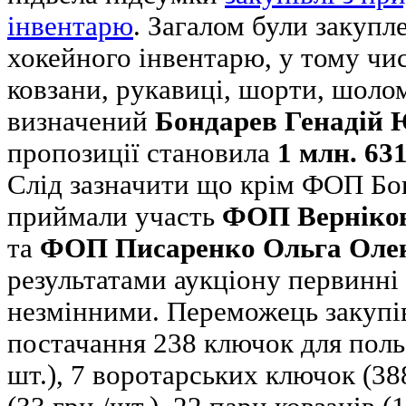
інвентарю
. Загалом були закупл
хокейного інвентарю, у тому чи
ковзани, рукавиці, шорти, шол
визначений
Бондарев Генадій 
пропозиції становила
1 млн. 631
Слід зазначити що крім ФОП Бон
приймали участь
ФОП Верніков
та
ФОП Писаренко Ольга Олек
результатами аукціону первинні
незмінними. Переможець закупів
постачання 238 ключок для польо
шт.), 7 воротарських ключок (38