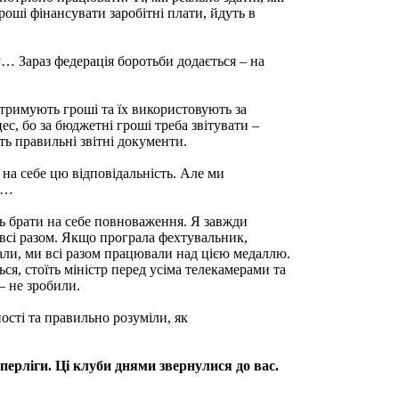
роші фінансувати заробітні плати, йдуть в
ду… Зараз федерація боротьби додається – на
отримують гроші та їх використовують за
с, бо за бюджетні гроші треба звітувати –
ть правильні звітні документи.
и на себе цю відповідальність. Але ми
мо…
ть брати на себе повноваження. Я завжди
 всі разом. Якщо програла фехтувальник,
рали, ми всі разом працювали над цією медаллю.
ся, стоїть міністр перед усіма телекамерами та
– не зробили.
ості та правильно розуміли, як
ерліги. Ці клуби днями звернулися до вас.