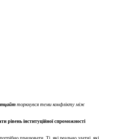
утцайт
торкнувся теми конфлікту між
ати рівень інституційної спроможності
трібно працювати. Ті, які реально здатні, які