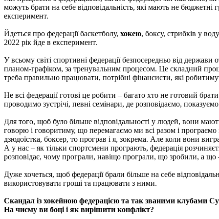
можуть брати на себе відповідальність, які мають не бюджетні г
експеримент.
Йдеться про федерації баскетболу,
хокею
, боксу, стрибків у во
2022 рік йде в експеримент.
У всьому світі спортивні федерації безпосередньо від держави 
планом-графіком, за тренувальним процесом. Це складний проце
треба правильно працювати, потрібні фінансисти, які робитиму
Не всі федерації готові це робити – багато хто не готовий брат
проводимо зустрічі, певні семінари, де розповідаємо, показує
Для того, щоб було більше відповідальності у людей, вони маю
говорю і говоритиму, що перемагаємо ми всі разом і програємо
дзюдоїстка, боксер, то програв і я, зокрема. Але коли вони виг
А у нас – як тільки спортсмени програють, федерація розчиняєть
розповідає, чому програли, навіщо програли, що зробили, а що 
Дуже хочеться, щоб федерації брали більше на себе відповідальн
використовувати гроші та працювати з ними.
Скандал із хокейною федерацією та так званими клубами Суп
На чиєму ви боці і як вирішити конфлікт?