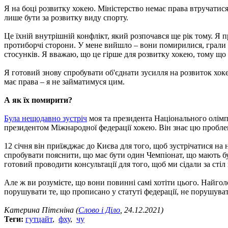
Я на боці розвитку хокею. Міністерство немає права втручатис
лише бути за розвитку виду спорту.
Це їхній внутрішній конфлікт, який розпочався ще рік тому. Я п
протиборчі сторони. У мене вийшло – вони помирилися, грали 
стосунків. Я вважаю, що це гірше для розвитку хокею, тому що 
Я готовий знову спробувати об'єднати зусилля на розвиток хоке
має права – я не займатимуся цим.
А як їх помирити?
Була нещодавно зустріч
моя та президента Національного олімп
президентом Міжнародної федерації хокею. Він знає цю пробле
12 січня він приїжджає до Києва для того, щоб зустрічатися на
спробувати пояснити, що має бути один Чемпіонат, що мають бут
готовий проводити консультації для того, щоб ми сідали за стіл 
Але ж ви розумієте, що вони повинні самі хотіти цього. Найго
порушувати те, що прописано у статуті федерації, не порушува
Катерина Пітєніна (
Слово і Діло
, 24.12.2021)
Теги:
гутцайт
,
фху
,
чу