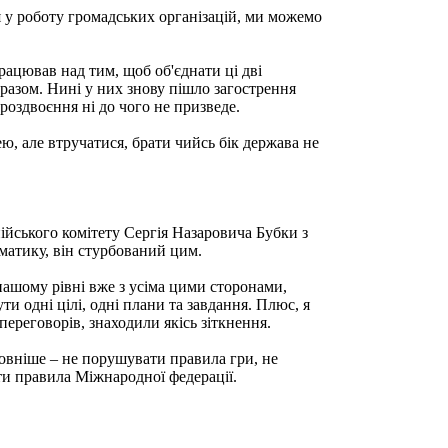
я у роботу громадських організацій, ми можемо
рацював над тим, щоб об'єднати ці дві
разом. Нині у них знову пішло загострення
роздвоєння ні до чого не призведе.
ю, але втручатися, брати чийсь бік держава не
ійського комітету Сергія Назаровича Бубки з
матику, він стурбований цим.
 нашому рівні вже з усіма цими сторонами,
и одні цілі, одні плани та завдання. Плюс, я
переговорів, знаходили якісь зіткнення.
ловніше – не порушувати правила гри, не
ти правила Міжнародної федерації.