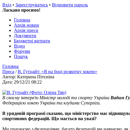
Вхід
•
Зареєструватись
•
Відновити пароль
Ласкаво просимо!
Головна
Архів новин
Архів преси
Документи
Бюджетні витрати
Відео
Форуми
Пошук
Головна
Преса
/
В. Гутцайт: «Я на боці розвитку хокею»
Автор: Катерина Пітєніна
Дата: 29/12/21 08:22
В своєму інтерв'ю Міністр молоді та спорту України
Вадим Г
Федерацією хокею України та клубами Суперліги.
В урядовій програмі сказано, що міністерство має підвищув
спортивних федерацій. Що мається на увазі?
Ми працюємо з федераціями, багато федерацій ми навчаємо, як по