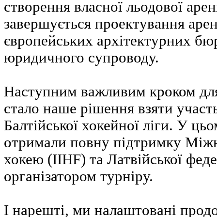
створення власної льодової арен
завершується проектування арен
європейських архітектурних бюр
юридичного супроводу.
Наступним важливим кроком для
стало наше рішення взяти участь
Балтійської хокейної ліги. У ць
отримали повну підтримку Міжн
хокею (IIHF) та Латвійської феде
організатором турніру.
І нарешті, ми налаштовані прод