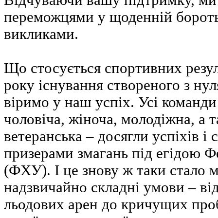
Відчуваючи вашу підтримку, ми
переможцями у щоденній бороть
викликами.
Що стосується спортивних резуль
року існування створеного з нул
віримо у наш успіх. Усі команди
чоловіча, жіноча, молодіжна, а 
ветеранська – досягли успіхів і
призерами змагань під егідою Ф
(ФХУ). І це знову ж таки стало
надзвичайно складні умови – від
льодових арен до кричущих проб