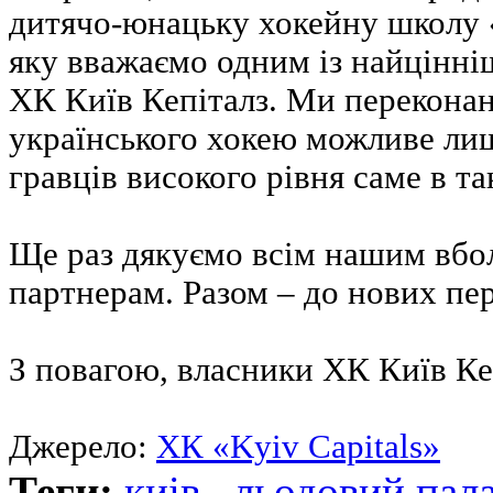
дитячо-юнацьку хокейну школу 
яку вважаємо одним із найцінні
ХК Київ Кепіталз. Ми переконан
українського хокею можливе ли
гравців високого рівня саме в т
Ще раз дякуємо всім нашим вбол
партнерам. Разом – до нових пе
З повагою, власники ХК Київ Ке
Джерело:
ХК «Kyiv Capitals»
Теги:
киів
,
льодовий пал