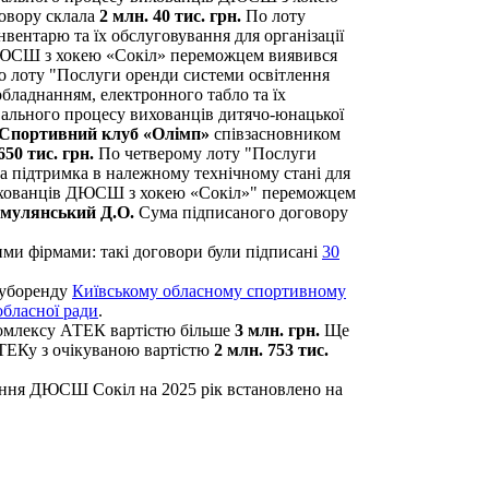
овору склала
2 млн. 40 тис. грн.
По лоту
вентарю та їх обслуговування для організації
 ДЮСШ з хокею «Сокіл» переможцем виявився
По лоту "Послуги оренди системи освітлення
обладнанням, електронного табло та їх
вального процесу вихованців дитячо-юнацької
Спортивний клуб «Олімп»
співзасновником
650 тис. грн.
По четверому лоту "Послуги
а підтримка в належному технічному стані для
вихованців ДЮСШ з хокею «Сокіл»" переможцем
мулянський Д.О.
Сума підписаного договору
ими фірмами: такі договори були підписані
30
суборенду
Київському обласному спортивному
бласної ради
.
комлексу АТЕК вартістю більше
3 млн. грн.
Ще
АТЕКу з очікуваною вартістю
2 млн. 753 тис.
ння ДЮСШ Сокіл на 2025 рік встановлено на