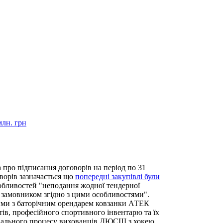
млн. грн
про підписання договорів на період по 31
ворів зазначається що
попередні закупівлі були
обливостей "неподання жодної тендерної
й замовником згідно з цими особливостями".
ними з баторічним орендарем ковзанки АТЕК
ів, професійного спортивного інвентарю та їх
нувального процесу вихованців ДЮСШ з хокею