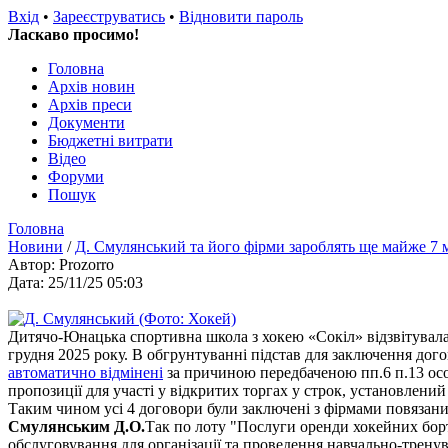
Вхід
•
Зареєструватись
•
Відновити пароль
Ласкаво просимо!
Головна
Архів новин
Архів преси
Документи
Бюджетні витрати
Відео
Форуми
Пошук
Головна
Новини
/
Д. Смулянський та його фірми зароблять ще майже 7 
Автор: Prozorro
Дата: 25/11/25 05:03
Дитячо-Юнацька спортивна школа з хокею «Сокіл» відзвітувала 
грудня 2025 року. В обгрунтуванні підстав для заключення дого
автоматично відмінені
за причиною передбаченою пп.6 п.13 ос
пропозиції для участі у відкритих торгах у строк, установлени
Таким чином усі 4 договори були заключені з фірмами повяза
Смулянським Д.О.
Так по лоту "Послуги оренди хокейних борт
обслуговування для організації та проведення навчально-тре