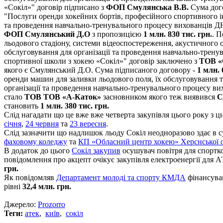
«Сокіл»" договір підписано з
ФОП Смулянська В.В.
Сума дог
"Послуги оренди хокейних бортів, професійного спортивного ін
та проведення навчально-тренувального процесу вихованців
ФОП Смулянський Д.О
з пропозицією
1 млн. 830 тис. грн.
. 
льодового стадіону, системи відеоспостереження, акустичного 
обслуговування для організації та проведення навчально-трену
спортивної школи з хокею «Сокіл»" договір заключено з
ТОВ «
якого є Смулянський Д.О. Сума підписаного договору -
1 млн. 
оренди машин для заливки льодового поля, їх обслуговування т
організації та проведення навчально-тренувального процесу 
стало
ТОВ ТОВ «А-Каток»
засновником якого теж виявився
С
становить
1 млн. 380 тис. грн.
Слід нагадати що це вже вже четверта закупівля цього року з ц
січня
,
24 червня
та
23 вересня
.
Слід зазначити що надлишок льоду Сокіл неодноразово здає в 
фаховому коледжу
та
КП «Обласний центр хокею» Херснської о
В додаток до цього
Сокіл закупив
осушувач повітря для спорт
повідомлення про акцепт очікує закупівля електроенергії для 
грн.
Як повідомляв
Департамент молоді та спорту КМДА
фінансува
рівні
32,4 млн. грн.
Джерело:
Prozorro
Теги:
атек
,
київ
,
сокіл