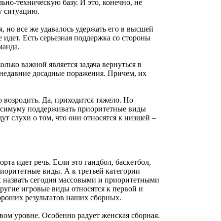
льно-техническую базу. И это, конечно, не
у ситуацию.
 но все же удавалось удержать его в высшей
 идет. Есть серьезная поддержка со стороны
манда.
олько важной является задача вернуться в
 недавние досадные поражения. Причем, их
о возродить. Да, приходится тяжело. Но
максимуму поддерживать приоритетные виды
ут слухи о том, что они относятся к низшей –
рта идет речь. Если это гандбол, баскетбол,
риоритетные виды. А к третьей категории
их назвать сегодня массовыми и приоритетными
Другие игровые виды относятся к первой и
ороших результатов наших сборных.
вом уровне. Особенно радует женская сборная.