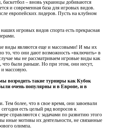
л, баскетбол – вновь украинцы добиваются
ется и современная база для игровых видов.
сле европейских лидеров. Пусть на клубном
у наших игровых видов спорта есть прекрасная
нерами.
ые виды являются еще и массовыми! И мы их
но то, что они дают возможность «включить» в
 случае мы не рассматриваем игровые виды как
, что были раньше. Но при этом, они несут,
 и массовую.
мы возродить такие турниры как Кубок
были очень популярны и в Европе, и в
. Тем более, что в свое время, они завоевали
сегодня есть целый ряд вопросов к
мере справляются с задачами по развитию этого
ны иные мотивы их деятельности, не связанные
рового олимпа.