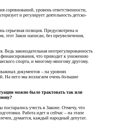
я соревнований, уровень ответственности,
ктеризует и регулирует деятельность детско-
нь серьезная позиция. Предусмотрена и
м, этот Закон написан, без преувеличения,
я. Ведь законодательная неотрегулированность
е финансирования, что приводит к унижению
шеского спорта, и многому-многому другому.
а важных документов – на уровнях
й. На него мы возлагаем очень большие
итуации можно было трактовать так или
снову?
ы постарались учесть в Законе. Отмечу, что
одготовки. Работа идет и сейчас – на этапе
лечен, думается, каждый народный депутат.