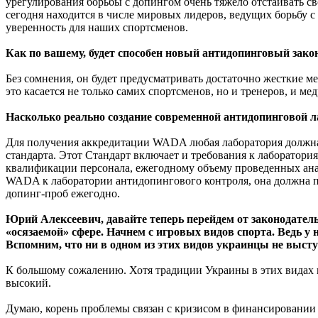
урегулирования борьбы с допингом очень тяжело отстаивать с
сегодня находится в числе мировых лидеров, ведущих борьбу 
уверенность для наших спортсменов.
Как по вашему, будет способен новый антидопинговый зако
Без сомнения, он будет предусматривать достаточно жесткие м
это касается не только самих спортсменов, но и тренеров, и 
Насколько реально создание современной антидопинговой 
Для получения аккредитации WADA любая лаборатория должн
стандарта. Этот Стандарт включает и требования к лаборатори
квалификации персонала, ежегодному объему проведенных ана
WADA к лаборатории антидопингового контроля, она должна 
допинг-проб ежегодно.
Юрий Алексеевич, давайте теперь перейдем от законодатель
«осязаемой» сфере. Начнем с игровых видов спорта. Ведь у н
Вспомним, что ни в одном из этих видов украинцы не вы
К большому сожалению. Хотя традиции Украины в этих видах 
высокий.
Думаю, корень проблемы связан с кризисом в финансировании 