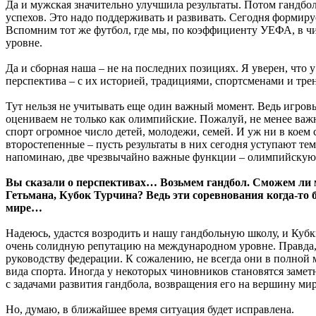
Да и мужская значительно улучшила результаты. Потом гандбо
успехов. Это надо поддерживать и развивать. Сегодня формиру
Вспомним тот же футбол, где мы, по коэффициенту УЕФА, в чи
уровне.
Да и сборная наша – не на последних позициях. Я уверен, что 
перспектива – с их историей, традициями, спортсменами и тре
Тут нельзя не учитывать еще один важный момент. Ведь игров
оцениваем не только как олимпийские. Пожалуй, не менее важ
спорт огромное число детей, молодежи, семей. И уж ни в коем
второстепенные – пусть результаты в них сегодня уступают тем
напоминаю, две чрезвычайно важные функции – олимпийскую
Вы сказали о перспективах… Возьмем гандбол. Сможем ли 
Гетьмана, Кубок Турчина? Ведь эти соревнования когда-то 
мире…
Надеюсь, удастся возродить и нашу гандбольную школу, и Кубки
очень солидную репутацию на международном уровне. Правда, 
руководству федерации. К сожалению, не всегда они в полной 
вида спорта. Иногда у некоторых чиновников становятся замет
с задачами развития гандбола, возвращения его на вершину ми
Но, думаю, в ближайшее время ситуация будет исправлена.