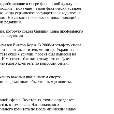
ы, работающие в сфере физической культуры
ующий – пока еще – закон фактически устарел -
я, когда украинское государство находилось в
ным. Но сегодня появилось столько новаций в
ой редакции.
ппа, которую создал бывший глава профильного
 я продолжил.
имался Виктор Корж. В 2008-м эстафету снова
возглавил заместитель министра Украины по
ьтате общих усилий, проект был вынесен на
И мы очень близки к тому, что он будет
аментского комитета по вопросам семьи,
ычайно важный шаг в нашем спорте.
щим современным объективным условиям.
вной сферы. Во-вторых, точно определяет
тся, в том числе, Национального
тивного комитета по неолимпийским видам,