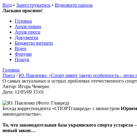
Вхід
•
Зареєструватись
•
Відновити пароль
Ласкаво просимо!
Головна
Архів новин
Архів преси
Документи
Бюджетні витрати
Відео
Форуми
Пошук
Головна
Преса
/
Ю. Павленко: «Спорт имеет такую особенность - легко 
О самых актуальных и острых проблемах отечественного спор
Автор: Игорь Чемерис
Дата: 12/05/09 15:01
Беседа корреспондента «СПОРТглавреда» с министром
Юрием
законодательства».
То, что законодательная база украинского спорта устарела – 
новый закон…