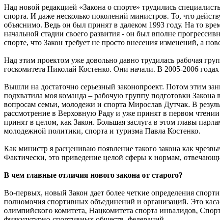
Над новой редакцией «Закона о спорте» трудились специалист
спорта. И даже несколько поколений министров. То, что действ
объяснимо. Ведь он был принят в далеком 1993 году. На то врем
начальной стадии своего развития - он был вполне прогрессив
спорте, что Закон требует не просто внесения изменений, а нов
Над этим проектом уже довольно давно трудилась рабочая гру
госкомитета Николай Костенко. Они начали. В 2005-2006 годах
Вышли на достаточно серьезный законопроект. Потом этим зан
подхватила моя команда – рабочую группу подготовки Закона 
вопросам семьи, молодежи и спорта Мирослав Дутчак. В резул
рассмотрение в Верховную Раду и уже принят в первом чтении. 
принят в целом, как Закон. Большая заслуга в этом главы парл
молодежной политики, спорта и туризма Павла Костенко.
Как министр я расцениваю появление такого закона как чрезв
Фактически, это приведение целой сферы к нормам, отвечаю
В чем главные отличия нового закона от старого?
Во-первых, новый Закон дает более четкие определения спорти
полномочия спортивных объединений и организаций. Это касае
олимпийского комитета, Нацкомитета спорта инвалидов, Спор
физкультурно-спортивных обществ, федераций.