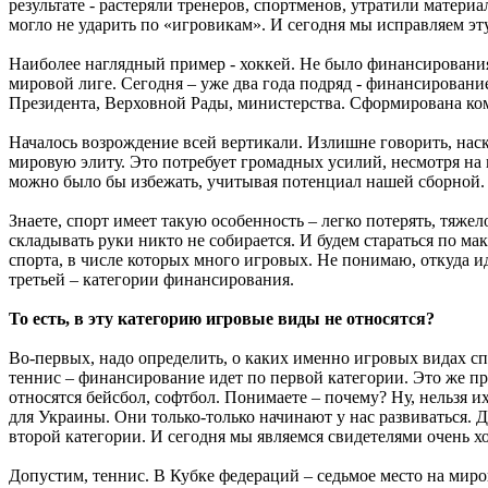
результате - растеряли тренеров, спортменов, утратили материа
могло не ударить по «игровикам». И сегодня мы исправляем эт
Наиболее наглядный пример - хоккей. Не было финансирования,
мировой лиге. Сегодня – уже два года подряд - финансирование
Президента, Верховной Рады, министерства. Сформирована ко
Началось возрождение всей вертикали. Излишне говорить, наск
мировую элиту. Это потребует громадных усилий, несмотря на
можно было бы избежать, учитывая потенциал нашей сборной.
Знаете, спорт имеет такую особенность – легко потерять, тяжел
складывать руки никто не собирается. И будем стараться по 
спорта, в числе которых много игровых. Не понимаю, откуда ид
третьей – категории финансирования.
То есть, в эту категорию игровые виды не относятся?
Во-первых, надо определить, о каких именно игровых видах спо
теннис – финансирование идет по первой категории. Это же п
относятся бейсбол, софтбол. Понимаете – почему? Ну, нельзя 
для Украины. Они только-только начинают у нас развиваться. 
второй категории. И сегодня мы являемся свидетелями очень х
Допустим, теннис. В Кубке федераций – седьмое место на миро