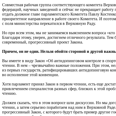
Совместная рабочая группа соответствующего комитета Верхо
федераций, научных заведений и сейчас не прекращает работу 
отдать должное главе парламентского Комитета Павлу Костенко
приоритетное направление в работе своего Комитета. И поэтому
с поля министерства перекатился в Верховную Раду.
Но при всем этом, мы не занимаемся выяснением вопроса «кто 
Благодаря этому, уверен, достигнем отличного результата. Тем
современный, прогрессивный проект Закона.
Причем, он не один. Нельзя обойти стороной и другой важн
Вы имеете в виду Закон «Об антидопинговом контроле в спорт
чтении. В нем – чрезвычайно важные положения. При этом, нель
из первых государств, ратифицировавших антидопинговую ко
во исполнение этой конвенции.
Хотя парламент принял Закон в первом чтении, есть еще доста
привлечением специалистов разных сфер, близких к этой пробл
чтению.
Должен сказать, что в этом вопросе шли дискуссии. Но мы дог
чтении, а затем серьезно поработаем над ним в Верховной Раде.
прогрессивный Закон, с которого будут брать пример другие го