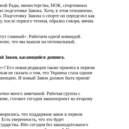
вной Рады, министерства, НОК, спортивных
по подготовке Закона. Хочу, в этом отношении,
. Подготовку Закона о спорте он определил как
, после первого чтения, образно говоря, мячик
тут главный». Работаем одной командой.
 более, что мы вышли на оптимальный,
ый Закон, касающийся допинга.
е»? Его новая редакция также принята в первом
зя не сказать о том, что Украина стала одним
нвенцию. И новый Закон должен быть принят
точно много замечаний. Рабочая группа с
еме, готовит сегодня законопроект ко второму
оворились, что поддержим закон в первом
 Есть уверенность, что это будет
сударства. Ибо сегодня без законодательного