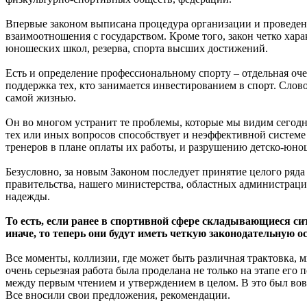
Впервые законом выписана процедура организации и проведени
взаимоотношения с государством. Кроме того, закон четко хара
юношеских школ, резерва, спорта высших достижений.
Есть и определение профессиональному спорту – отдельная оче
поддержка тех, кто занимается инвестированием в спорт. Слово
самой жизнью.
Он во многом устранит те проблемы, которые мы видим сегодн
тех или иных вопросов способствует и неэффективной систем
тренеров в плане оплаты их работы, и разрушению детско-юно
Безусловно, за новым Законом последует принятие целого ряд
правительства, нашего министерства, областных администраци
надежды.
То есть, если ранее в спортивной сфере складывающиеся с
иначе, то теперь они будут иметь четкую законодательную о
Все моменты, коллизии, где может быть различная трактовка, м
очень серьезная работа была проделана не только на этапе его п
между первым чтением и утверждением в целом. В это был вов
Все вносили свои предложения, рекомендации.