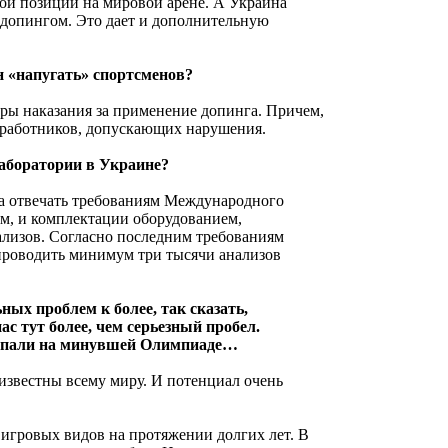
вои позиции на мировой арене. А Украина
с допингом. Это дает и дополнительную
н «напугать» спортсменов?
еры наказания за применение допинга. Причем,
медработников, допускающих нарушения.
лаборатории в Украине?
а отвечать требованиям Международного
ям, и комплектации оборудованием,
лизов. Согласно последним требованиям
проводить минимум три тысячи анализов
ных проблем к более, так сказать,
ас тут более, чем серьезный пробел.
ступали на минувшей Олимпиаде…
известны всему миру. И потенциал очень
игровых видов на протяжении долгих лет. В