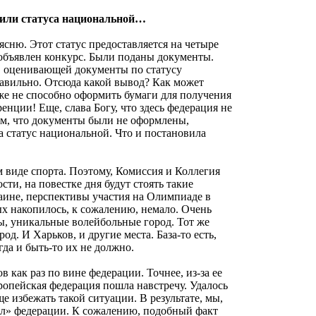
шили статуса национальной…
ясню. Этот статус предоставляется на четыре
 объявлен конкурс. Были поданы документы.
и, оценивающей документы по статусу
авильно. Отсюда какой вывод? Как может
же не способно оформить бумаги для получения
енции! Еще, слава Богу, что здесь федерация не
 тем, что документы были не оформлены,
на статус национальной. Что и постановила
м виде спорта. Поэтому, Комиссия и Коллегия
ти, на повестке дня будут стоять такие
раине, перспективы участия на Олимпиаде в
х накопилось, к сожалению, немало. Очень
ы, уникальные волейбольные город. Тот же
. И Харьков, и другие места. База-то есть,
да и быть-то их не должно.
как раз по вине федерации. Точнее, из-за ее
ропейская федерация пошла навстречу. Удалось
е избежать такой ситуации. В результате, мы,
ол» федерации. К сожалению, подобный факт