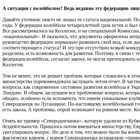
А ситуация с волейболом? Ведь недавно эту федерацию ли
Давайте уточним: никто не лишал ее статуса национальной. По
года. У федерации волейбола четырехлетний срок истек и был
Все рассматривалось на Коллегии, и на специальной Комисси
«национальный». И оказалось, что документы оформлены непр
руководство федерации нормально развивать свой вид, если да
соответствующего статуса? И это при отсутствии всякой конкур
разделена, есть возможность для развития. Поэтому, в связи с
федерация волейбола, согласно закону, не могла претендовать 
Коллегия.
Тем не менее, это не решает проблем, которые сложились в это
министерства порекомендовала заслушать летом отчет. В частнос
вопросы, как современное состояние развития волейбола в Ук
Лондоне. В общем, заслушаем все проблемные вопросы, которы
обидно, особенно если вспомнить, что имеем уникальные клуб
Северодонецк на Луганщине. По-настоящему волейбольный город
есть школа. А проблемы, порой возникают на ровном месте. Ког
Опять же пример «Северодончанки», которую удалили из Кубков 
бездеятельности. Пришлось потом вмешаться министерству, Ев
урегулировать вопрос. Но дело в том, что можно было бы вообщ
фактически вдвоем, с мэром Северодонецка исправляли «прок