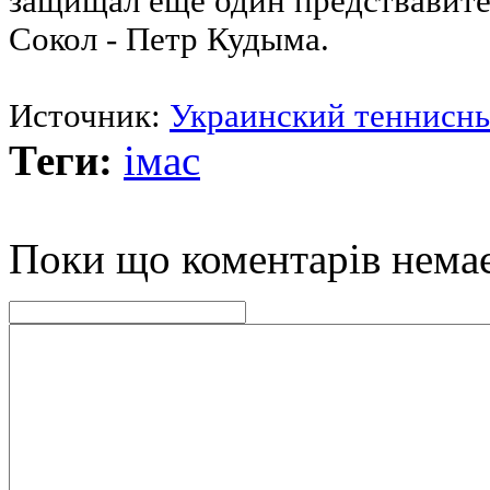
защищал еще один предствавите
Сокол - Петр Кудыма.
Источник:
Украинский теннисн
Теги:
імас
Поки що коментарів нема