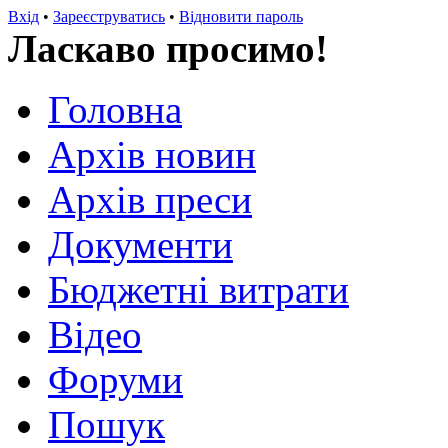
Вхід
•
Зареєструватись
•
Відновити пароль
Ласкаво просимо!
Головна
Архів новин
Архів преси
Документи
Бюджетні витрати
Відео
Форуми
Пошук