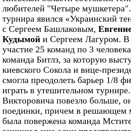
любителей "Четыре мушкетера"
турнира явился «Украинский те
с Сергеем Башлаковым,
Евгени
Кудымой
и Сергеем Лагуром. В
участие 25 команд по 3 человек
команда Битлз, за которую выст
киевского Сокола и вице-прези
смогла преодолеть барьер 1/8 ф
играть в утешительном турнире.
Викторовича повезло больше, о
поединки, причем в решающем м
была повержена команда Мстите