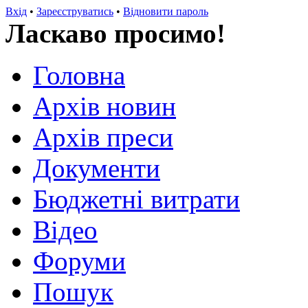
Вхід
•
Зареєструватись
•
Відновити пароль
Ласкаво просимо!
Головна
Архів новин
Архів преси
Документи
Бюджетні витрати
Відео
Форуми
Пошук