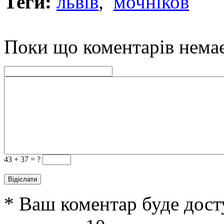
Теги:
львів
,
мочніков
Поки що коментарів нема
43 +
37 = ?
* Ваш коментар буде дост