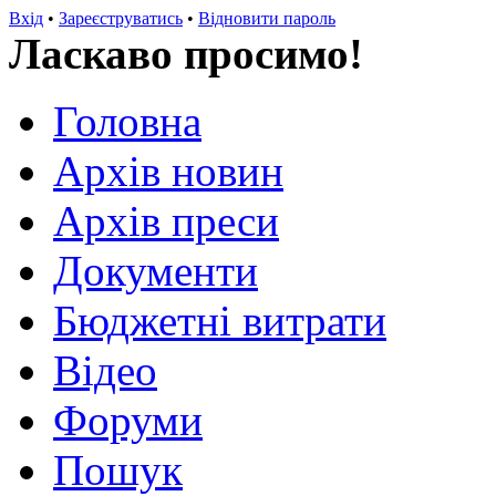
Вхід
•
Зареєструватись
•
Відновити пароль
Ласкаво просимо!
Головна
Архів новин
Архів преси
Документи
Бюджетні витрати
Відео
Форуми
Пошук