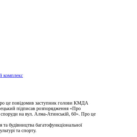
й комплекс
 Про це повідомив заступник голови КМДА
овецький підписав розпорядження «Про
споруди на вул. Алма-Атинській, 60». Про це
 та будівництва багатофункціональної
льтурі та спорту.