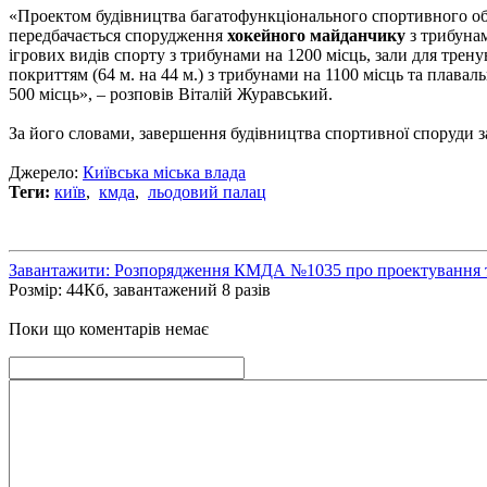
«Проектом будівництва багатофункціонального спортивного об’
передбачається спорудження
хокейного майданчику
з трибуна
ігрових видів спорту з трибунами на 1200 місць, зали для трен
покриттям (64 м. на 44 м.) з трибунами на 1100 місць та плаваль
500 місць», – розповів Віталій Журавський.
За його словами, завершення будівництва спортивної споруди з
Джерело:
Київська мiська влада
Теги:
київ
,
кмда
,
льодовий палац
Завантажити: Розпорядження КМДА №1035 про проектування та 
Розмір: 44Кб, завантажений 8 разів
Поки що коментарів немає