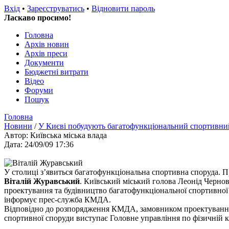
Вхід
•
Зареєструватись
•
Відновити пароль
Ласкаво просимо!
Головна
Архів новин
Архів преси
Документи
Бюджетні витрати
Відео
Форуми
Пошук
Головна
Новини
/
У Києві побудують багатофункціональний спортивни
Автор: Київська мiська влада
Дата: 24/09/09 17:36
У столиці з’явиться багатофункціональна спортивна споруда.
Віталій Журавський
. Київський міський голова Леонід Черн
проектування та будівництво багатофункціональної спортивної 
інформує прес-служба КМДА.
Відповідно до розпорядження КМДА, замовником проектування
спортивної споруди виступає Головне управління по фізичній ку