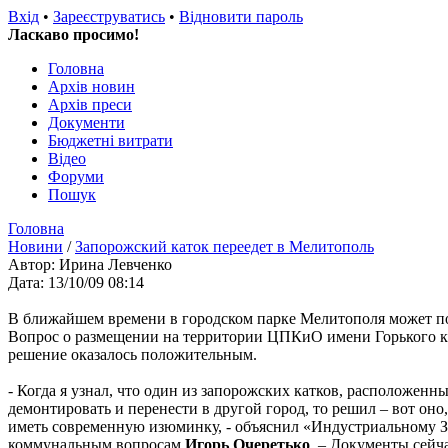
Вхід
•
Зареєструватись
•
Відновити пароль
Ласкаво просимо!
Головна
Архів новин
Архів преси
Документи
Бюджетні витрати
Відео
Форуми
Пошук
Головна
Новини
/
Запорожский каток переедет в Мелитополь
Автор: Ирина Левченко
Дата: 13/10/09 08:14
В ближайшем времени в городском парке Мелитополя может по
Вопрос о размещении на территории ЦПКиО имени Горького ка
решение оказалось положительным.
- Когда я узнал, что один из запорожских катков, расположенн
демонтировать и перенести в другой город, то решил – вот оно,
иметь современную изюминку, - объяснил «Индустриальному З
коммунальным вопросам
Игорь Очеретько
. – Документы сейч