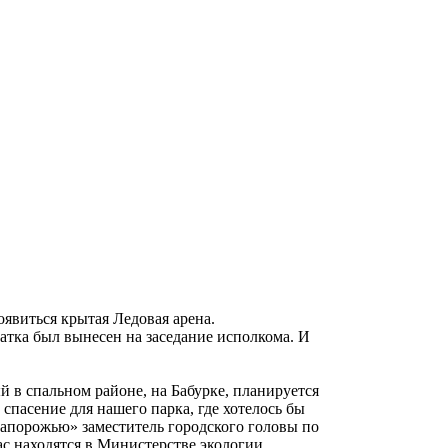
явиться крытая Ледовая арена.
тка был вынесен на заседание исполкома. И
ый в спальном районе, на Бабурке, планируется
 спасение для нашего парка, где хотелось бы
апорожью» заместитель городского головы по
ас находятся в Министерстве экологии,