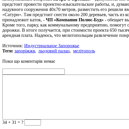
предстоит провести проектно-изыскательские работы, и, думаю,
надувного сооружения 40х70 метров, разместить его решили в
«Сатурн». Там предстоит снести около 200 деревьев, часть из 
принадлежит каток, -
ЧП «Компания Полюс-Буд»
- обещает вы
Кроме того, парку, как коммунальному предприятию, помогут 
дорожки. В итоге получается, при стоимости проекта 650 тыся
арендная плата. Надеюсь, что мелитопольцам развлечение понр
Источник:
Индустриальное Запорожье
Теги:
запоріжжя
,
льодовий палац
,
мелітополь
Поки що коментарів немає
34 +
31 = ?