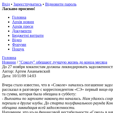
Вхід
•
Зареєструватись
•
Відновити пароль
Ласкаво просимо!
Головна
Архів новин
Архів преси
Документи
Бюджетні витрати
Відео
Форуми
Пошук
Головна
Новини
/
"Соколу" обещают лучшую жизнь до конца месяца
До 27 ноября хоккеистам должны ликвидировать задолженность
Автор: Артем Ананьевский
Дата: 10/11/09 14:03
Вчера стало известно, что в «Соколе» началось погашение задо
рассказал в разговоре с корреспондентом «СЭ» первый вице-п
та сумма, которая была обещана в субботу:
- Выплаты по зарплате наконец-то начались. Нам удалось сохр
перешли в другие клубы. До старта полуфинального раунда Кон
обещана ликвидация всей задолженности.
Напомним, что из-за финансовой нестабильности «Сокол» в нач