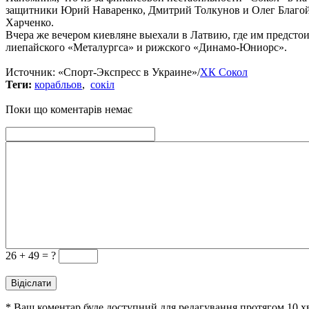
защитники Юрий Наваренко, Дмитрий Толкунов и Олег Благой
Харченко.
Вчера же вечером киевляне выехали в Латвию, где им предсто
лиепайского «Металургса» и рижского «Динамо-Юниорс».
Источник: «Спорт-Экспресс в Украине»/
ХК Сокол
Теги:
корабльов
,
сокіл
Поки що коментарів немає
26 +
49 = ?
* Ваш коментар буде доступний для редагування протягом 10 