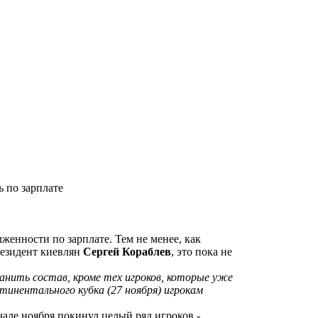
 по зарплате
лженности по зарплате. Тем не менее, как
резидент киевлян
Сергей Кораблев
, это пока не
анить состав, кроме тех игроков, которые уже
тинентального кубка (27 ноября) игрокам
але ноября покинул целый ряд игроков -