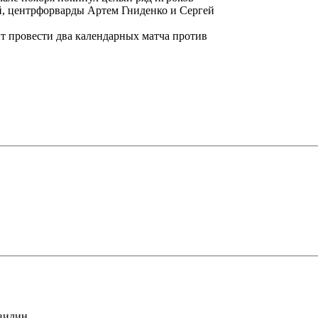
, центрфорварды Артем Гниденко и Сергей
ит провести два календарных матча против
хвилин