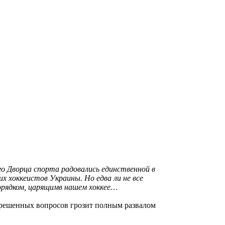
го Дворца спорта радовались единственной в
х хоккеистов Украины. Но едва ли не все
порядком, царящимв нашем хоккее…
ерешенных вопросов грозит полным развалом