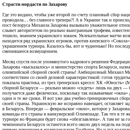
Страсти-мордасти по Захарову
Где это видано, чтобы уже второй по счету плановый сбор нац
проводила… без главного тренера?! А в Украине так и происход
пост белоруса Михаила Захарова вызывало уважительное отнош
слывет авторитетом по реально выигранным трофеям, известен
тешило, знанием украинского хоккея. Увлекательные матчи воз
находится ряд украинских игроков, против киевского «Сокола
украшением турнира. Казалось бы, вот и чудненько! Но после
сменившееся возмущением.
Месяц спустя после упомянутого кадрового решения Федерац
Захарова «высказалось» и министерство спорта Беларуси, наз
олимпийской сборной своей страны! Амбициозный Михаил Мих
соответствии со своей деловой характеристикой: готов трудить
показала практика, из трех тренерских кресел: ХК «Юность» 
сборной Беларуси — реально можно «сидеть» лишь на двух — б
получается даже физически, поскольку так называемые «окна»
одни и те же сроки. И вот уже два учебно-тренировочных сбор
своей страны. Украинскую же исправно навещает, оставляет за
в Беларусь. Впереди — февральское «окно», которое у Захаров
команды его страны в ванкуверской Олимпиаде. Так что в те 
турнире во Франции будет снова «обезглавлена». А там не за г
чемпионата Беларуси останется всего около двух недель на по
первом дивизионе в нидерландском Тилбурге. Но и тут коллизия