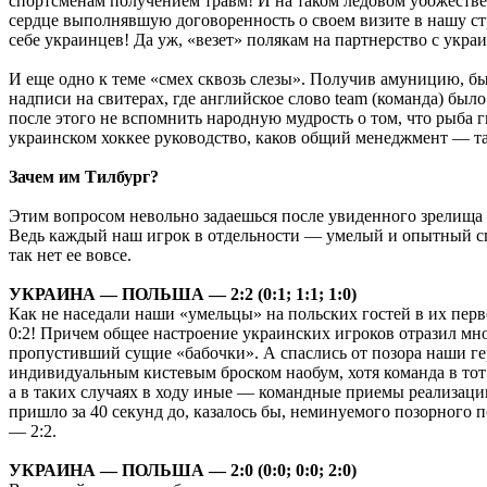
спортсменам получением травм! И на таком ледовом убожеств
сердце выполнявшую договоренность о своем визите в нашу ст
себе украинцев! Да уж, «везет» полякам на партнерство с укра
И еще одно к теме «смех сквозь слезы». Получив амуницию, б
надписи на свитерах, где английское слово team (команда) было
после этого не вспомнить народную мудрость о том, что рыба г
украинском хоккее руководство, каков общий менеджмент — та
Зачем им Тилбург?
Этим вопросом невольно задаешься после увиденного зрелища
Ведь каждый наш игрок в отдельности — умелый и опытный сп
так нет ее вовсе.
УКРАИНА — ПОЛЬША — 2:2 (0:1; 1:1; 1:0)
Как не наседали наши «умельцы» на польских гостей в их перво
0:2! Причем общее настроение украинских игроков отразил м
пропустивший сущие «бабочки». А спаслись от позора наши гер
индивидуальным кистевым броском наобум, хотя команда в то
а в таких случаях в ходу иные — командные приемы реализации
пришло за 40 секунд до, казалось бы, неминуемого позорного 
— 2:2.
УКРАИНА — ПОЛЬША — 2:0 (0:0; 0:0; 2:0)