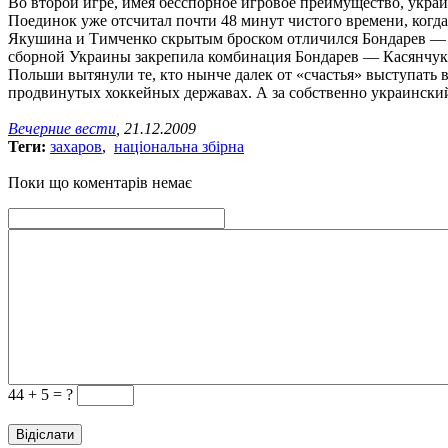
Во второй игре, имея бесспорное игровое преимущество, украи
Поединок уже отсчитал почти 48 минут чистого времени, когда
Якушина и Тимченко скрытым броском отличился Бондарев — 
сборной Украины закрепила комбинация Бондарев — Касянчук
Польши вытянули те, кто нынче далек от «счастья» выступать 
продвинутых хоккейных державах. А за собственно украинский 
Вечерние вести
, 21.12.2009
Теги:
захаров
,
національна збірна
Поки що коментарів немає
44 +
5 = ?