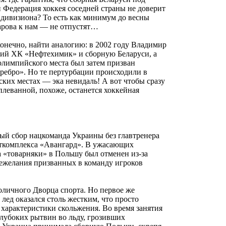
 Федерация хоккея соседней страны не доверит
 дивизиона? То есть как минимум до весны
харова к нам — не отпустят…
онечно, найти аналогию: в 2002 году Владимир
ский ХК «Нефтехимик» и сборную Беларуси, а
олимпийского места был затем призван
еребро». Но те пертурбации происходили в
ских местах — эка невидаль! А вот чтобы сразу
оплеванной, похоже, останется хоккейная
вый сбор нацкоманда Украины без главтренера
рткомплекса «Авангард». В ужасающих
а «товарняки» в Польшу был отменен из-за
нежелания призванных в команду игроков
оличного Дворца спорта. Но первое же
 лед оказался столь жестким, что просто
 характеристики скольжения. Во время занятия
глубоких рытвин во льду, грозивших