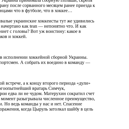
е Украина принимала сборную Польши, скрепя
рану после сорванного месяцем ранее приезда к
инцами что в футболе, что в хоккее…
ывалые украинские хоккеисты тут же удивились
 начертано как tean — непонятно что. И как
ниет с головы? Вот уж воистину: какое в
ков и хоккей.
 в исполнении хоккейной сборной Украины.
ортсмен. А собрать их воедино в команду —
й встрече, а к концу второго периода «дули»
ногоопытнейший вратарь Симчук,
ои едва ли не чудом. Матерухин сократил счет
т момент разыгрывала численное преимущество,
. Но ведь команды у нас и нет. Cпасение
поражения, когда Цыруль затолкал шайбу в цель