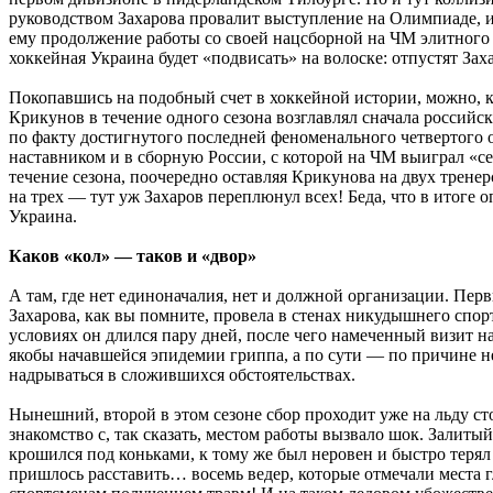
руководством Захарова провалит выступление на Олимпиаде, и
ему продолжение работы со своей нацсборной на ЧМ элитного
хоккейная Украина будет «подвисать» на волоске: отпустят За
Покопавшись на подобный счет в хоккейной истории, можно, к
Крикунов в течение одного сезона возглавлял сначала россий
по факту достигнутого последней феноменального четвертого 
наставником и в сборную России, с которой на ЧМ выиграл «с
течение сезона, поочередно оставляя Крикунова на двух тренер
на трех — тут уж Захаров переплюнул всех! Беда, что в итоге 
Украина.
Каков «кол» — таков и «двор»
А там, где нет единоначалия, нет и должной организации. Пер
Захарова, как вы помните, провела в стенах никудышнего спо
условиях он длился пару дней, после чего намеченный визит н
якобы начавшейся эпидемии гриппа, а по сути — по причине 
надрываться в сложившихся обстоятельствах.
Нынешний, второй в этом сезоне сбор проходит уже на льду ст
знакомство с, так сказать, местом работы вызвало шок. Залитый
крошился под коньками, к тому же был неровен и быстро терял
пришлось расставить… восемь ведер, которые отмечали места 