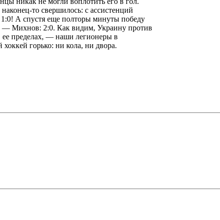
нцы никак не могли воплотить его в гол.
 наконец-то свершилось: с ассистенций
1:0! А спустя еще полторы минуты победу
 — Михнов: 2:0. Как видим, Украину против
в ее пределах, — наши легионеры в
хоккей горько: ни кола, ни двора.