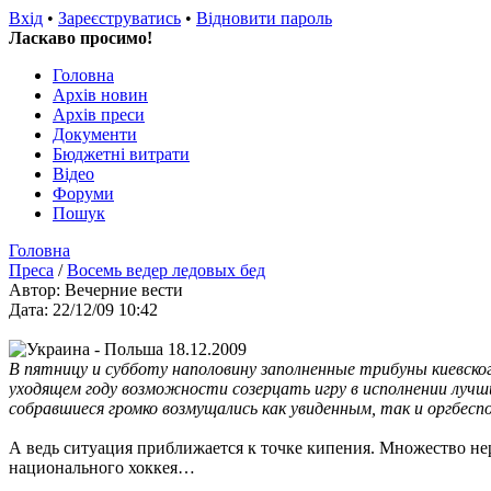
Вхід
•
Зареєструватись
•
Відновити пароль
Ласкаво просимо!
Головна
Архів новин
Архів преси
Документи
Бюджетні витрати
Відео
Форуми
Пошук
Головна
Преса
/
Восемь ведер ледовых бед
Автор: Вечерние вести
Дата: 22/12/09 10:42
В пятницу и субботу наполовину заполненные трибуны киевско
уходящем году возможности созерцать игру в исполнении лучши
собравшиеся громко возмущались как увиденным, так и оргбес
А ведь ситуация приближается к точке кипения. Множество н
национального хоккея…