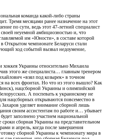
иональная команда какой-либо страны
ит. Тремя месяцами ранее назначение на этот
ение по сути, ведь этот 47-летний специалист
 своей неуемной амбициозностью и, что
главляемой им «Юности», в составе которой
» в Открытом чемпионате Беларуси стали
дующий ход событий вызвал недоумение,
ии хоккея Украины относительно Михаила
начив этого же специалиста… главным тренером
айлович «взял под козырек» в точном
ся на всех фронтах. Но что из этого вышло? Как
(Минск), нацсборной Украины и олимпийской
елорусских. А поспевать к украинскому не
 для нацсборных открываются повсеместно в
а Захаров уделяет внимание сборной лишь
дания своим ассистентам по работе и… убывает
а будет заполнено участием национальной
же сроки сборная Украины на представительном
орами и апрель, когда после завершения
дготовку сборной Украины к чемпионату мира в
: где гарантия, что сборная Беларуси под