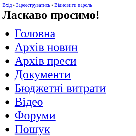
Вхід
•
Зареєструватись
•
Відновити пароль
Ласкаво просимо!
Головна
Архів новин
Архів преси
Документи
Бюджетні витрати
Відео
Форуми
Пошук