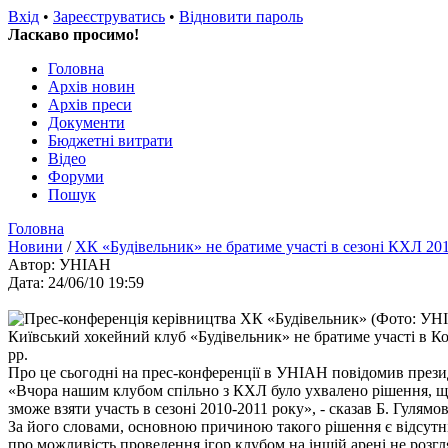
Вхід
•
Зареєструватись
•
Відновити пароль
Ласкаво просимо!
Головна
Архів новин
Архів преси
Документи
Бюджетні витрати
Відео
Форуми
Пошук
Головна
Новини
/
ХК «Будівельник» не братиме участі в сезоні КХЛ 201
Автор: УНIАН
Дата: 24/06/10 19:59
Київський хокейний клуб «Будівельник» не братиме участі в Ко
рр.
Про це сьогодні на прес-конференції в УНІАН повідомив през
«Вчора нашим клубом спільно з КХЛ було ухвалено рішення, щ
зможе взяти участь в сезоні 2010-2011 року», - сказав Б. Гулямов
За його словами, основною причиною такого рішення є відсутні
про можливість проведення ігор клубом на іншій арені не розгл