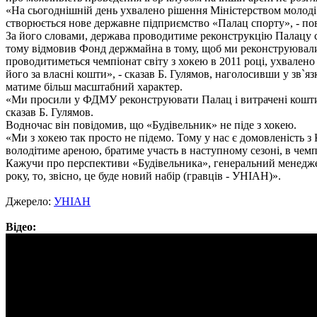
«На сьогоднішній день ухвалено рішення Міністерством молоді і
створюється нове державне підприємство «Палац спорту», - пов
За його словами, держава проводитиме реконструкцію Палацу 
тому відмовив Фонд держмайна в тому, щоб ми реконструювали 
проводитиметься чемпіонат світу з хокею в 2011 році, ухвален
його за власні кошти», - сказав Б. Гулямов, наголосивши у зв`яз
матиме більш масштабний характер.
«Ми просили у ФДМУ реконструювати Палац і витрачені кошти 
сказав Б. Гулямов.
Водночас він повідомив, що «Будівельник» не піде з хокею.
«Ми з хокею так просто не підемо. Тому у нас є домовленість з
володітиме ареною, братиме участь в наступному сезоні, в чемпі
Кажучи про перспективи «Будівельника», генеральний менедже
року, то, звісно, це буде новий набір (гравців - УНІАН)».
Джерело:
УНIАН
Відео: