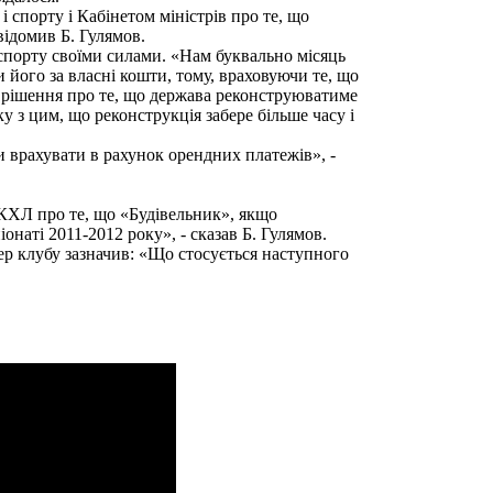
 спорту і Кабінетом міністрів про те, що
ідомив Б. Гулямов.
спорту своїми силами. «Нам буквально місяць
його за власні кошти, тому, враховуючи те, що
о рішення про те, що держава реконструюватиме
ку з цим, що реконструкція забере більше часу і
врахувати в рахунок орендних платежів», -
 КХЛ про те, що «Будівельник», якщо
онаті 2011-2012 року», - сказав Б. Гулямов.
р клубу зазначив: «Що стосується наступного