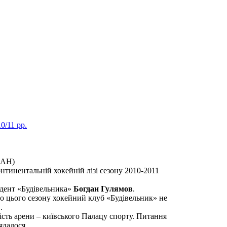
0/11 рр.
нтинентальній хокейній лізі сезону 2010-2011
идент «Будівельника»
Богдан Гулямов
.
о цього сезону хокейний клуб «Будівельник» не
.
сть арени – київського Палацу спорту. Питання
ядалося.