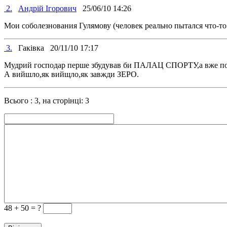
2.
Андрій Ігорович
25/06/10 14:26
Мои соболезнования Гулямову (человек реально пытался что-то
3.
Гаківка
20/11/10 17:17
Мудрий господар перше збудував би ПАЛАЦ СПОРТУ,а вже пот
А вийшло,як вийщло,як завжди ЗЕРО.
Всього : 3, на сторінці: 3
48 +
50 = ?