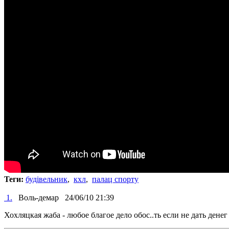
Теги:
будівельник
,
кхл
,
палац спорту
1.
Воль-демар
24/06/10 21:39
Хохляцкая жаба - любое благое дело обос..ть если не дать денег