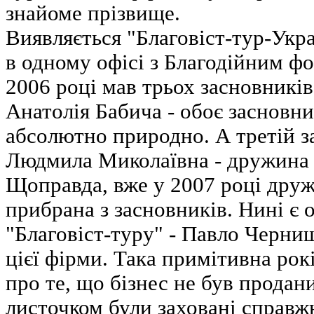
знайоме прізвище.
Виявляється "Благовіст-тур-Укр
в одному офісі з Благодійним фо
2006 році мав трьох засновникі
Анатолія Бабича - обоє засновн
абсолютно природно. А третій з
Людмила Миколаївна - дружина
Щоправда, вже у 2007 році дру
прибрана з засновників. Нині є 
"Благовіст-туру" - Павло Черни
цієї фірми. Така примітивна рок
про те, що бізнес не був продан
листочком були заховані справж