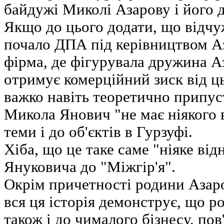
байдужі Миколі Азарову і його 
Якщо до цього додати, що відчу
почало ДПА під керівництвом Аз
фірма, де фігурувала дружина А
отримує комерційний зиск від ц
важко навіть теоретично припус
Микола Янович "не має ніякого 
теми і до об'єктів в Гурзуфі.
Хіба, що це таке саме "ніяке ві
Януковича до "Міжгір'я".
Окрім причетності родини Азаро
вся ця історія демонструє, що 
також і до чималого бізнесу, пов