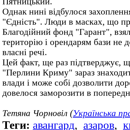
Пятницький.
Однак нині відбулося захопленн
"Єдність". Люди в масках, що пр
Благодійний фонд "Гарант", взял
територію і орендарям бази не д
власні речі.
Цей факт, ще раз підтверджує, 
"Перлини Криму" зараз знаходит
влади і може собі дозволити дор
довелося заморозити в попередні
Тетяна Чорновіл (
Українська пр
Теги:
авангард
,
азаров
,
к