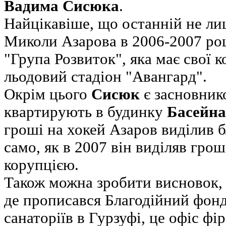
Вадима Сисюка
.
Найцікавіше, що останній не л
Миколи Азарова в 2006-2007 роц
"Група Розвиток", яка має свої 
льодовий стадіон "Авангард".
Окрім цього
Сисюк
є засновник
квартирують в будинку
Басейна
гроші на хокей Азаров виділив 
само, як в 2007 він виділяв грош
корупцією.
Також можна зробити висновок, 
де прописався Благодійний фонд
санаторіїв в Гурзуфі, це офіс фі