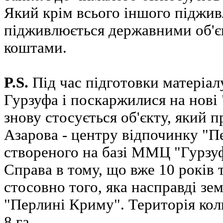
Який крім всього іншого піджив
підживлюється державними об'є
коштами.
P.S.
Під час підготовки матеріал
Гурзуфа і поскаржилися на нові 
знову стосується об'єкту, який 
Азарова - центру відпочинку "П
створеного на базі ММЦ "Гурзуф
Справа в тому, що вже 10 років 
стосовно того, яка насправді зе
"Перлині Криму". Територія колив
8 га.