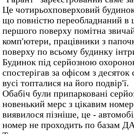
Це чотирьохповерховий будинок
що повністю переобладнаний в 
першого поверху помітна звичай
комп'ютери, працівники з папоч
поверху по всьому будинку інтр
Будинок під серйозною охороно
спостерігав за офісом з десяток
вусі топталися на його подвір'ї.
Обабіч були припарковані серйоз
новенький мерс з цікавим номе
виявилося пізніше, це - автомоб
номер не проходить по базам ДА