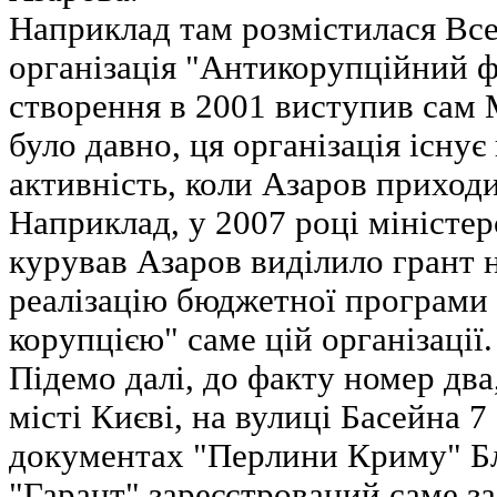
Наприклад там розмістилася Все
організація "Антикорупційний фо
створення в 2001 виступив сам 
було давно, ця організація існує
активність, коли Азаров приходи
Наприклад, у 2007 році міністер
курував Азаров виділило грант н
реалізацію бюджетної програми 
корупцією" саме цій організації.
Підемо далі, до факту номер два
місті Києві, на вулиці Басейна 7
документах "Перлини Криму" Б
"Гарант" зареєстрований саме з