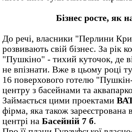
Бізнес росте, як 
До речі, власники "Перлини Кри
розвивають свій бізнес. За рік 
"Пушкіно" - тихий куточок, де 
не впізнати. Вже в цьому році т
16 поверхового готелю "Пушкін-
центру з басейнами та аквапарк
Займається цими проектами
ВАТ
фірма, яка також зареєстрована
центрі на
Басейній 7 б
.
Про її плани Гурзуфської власно