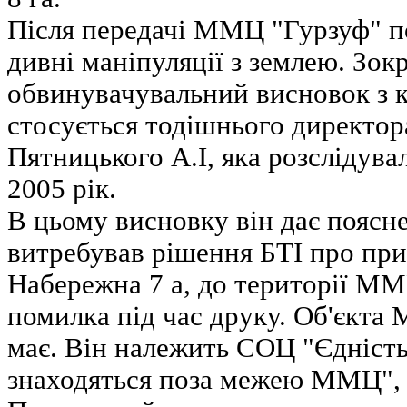
Після передачі ММЦ "Гурзуф" по
дивні маніпуляції з землею. Зок
обвинувачувальний висновок з 
стосується тодішнього директор
Пятницького А.І, яка розслідув
2005 рік.
В цьому висновку він дає поясн
витребував рішення БТІ про пр
Набережна 7 а, до території ММ
помилка під час друку. Об'єкта
має. Він належить СОЦ "Єдність"
знаходяться поза межею ММЦ", 