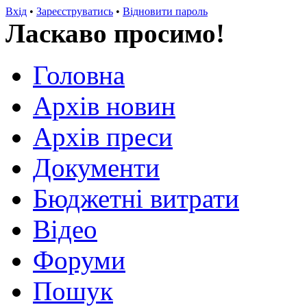
Вхід
•
Зареєструватись
•
Відновити пароль
Ласкаво просимо!
Головна
Архів новин
Архів преси
Документи
Бюджетні витрати
Відео
Форуми
Пошук