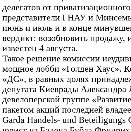
делегатов от приватизационного
представители ГНАУ и Минсемьи
июнь и июль и в конце минувше
вердикт: возобновить продажу, 
известен 4 августа.
Такое решение комиссии неудиви
мощное лобби «Голден Хаус». К
«ДС», в равных долях принадле
депутата Киеврады Александра
девелоперской группе «Развити
пакетом акций последней владе
Garda Handels- und Beteiligung
юрист из Бадена Бубла Фридрих