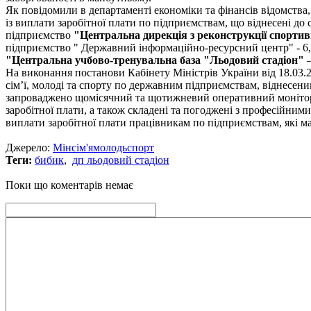
Як повідомили в департаменті економіки та фінансів відомства,
із виплати заробітної плати по підприємствам, що віднесені до
підприємство
"Центральна дирекція з реконструкції спорти
підприємство " Державний інформаційно-ресурсний центр" - 6,
"Центральна учбово-тренувальна база "Льодовий стадіон"
–
На виконання постанови Кабінету Міністрів України від 18.03.
сім’ї, молоді та спорту по державним підприємствам, віднесени
запроваджено щомісячний та щотижневий оперативний монітор
заробітної плати, а також складені та погоджені з професійним
виплати заробітної плати працівникам по підприємствам, які ма
Джерело:
Мінсім'ямолодьспорт
Теги:
бибик
,
дп льодовий стадіон
Поки що коментарів немає