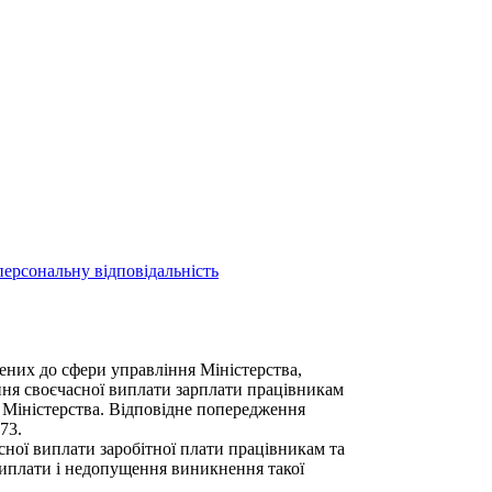
ерсональну відповідальність
сених до сфери управління Міністерства,
ння своєчасної виплати зарплати працівникам
я Міністерства. Відповідне попередження
73.
ної виплати заробітної плати працівникам та
 виплати і недопущення виникнення такої