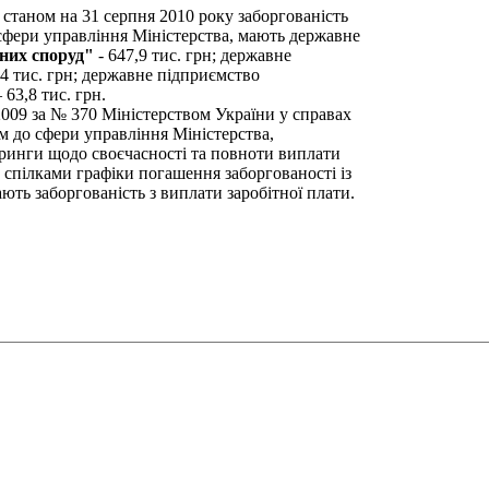
 станом на 31 серпня 2010 року заборгованість
 сфери управління Міністерства, мають державне
вних споруд"
- 647,9 тис. грн; державне
4 тис. грн; державне підприємство
 63,8 тис. грн.
2009 за № 370 Міністерством України у справах
м до сфери управління Міністерства,
инги щодо своєчасності та повноти виплати
и спілками графіки погашення заборгованості із
ють заборгованість з виплати заробітної плати.