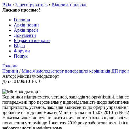
Вхід
•
Зареєструватись
•
Відновити пароль
Ласкаво просимо!
Головна
Архів новин
Архів преси
Документи
Бюджетні витрати
Відео
Форуми
Пошук
Головна
Новини
/
Мінсім'ямолодьспорт попередило керівників ДП про п
Автор: Мінсім'ямолодьспорт
Дата: 01/09/10 10:16
Керівники підприємств, установ, закладів та організацій, відне
попереджені про персональну відповідальність щодо забезпече
підприємств, установ, закладів віднесених до сфери управлінн
зроблене на підставі Наказу Міністерства від 15.07.2010 за № 22
Наказом також доручено вжити вичерпних заходів щодо своєчас
погашення у термін до 1 жовтня 2010 року заборгованості із її
заборгованості в майбутньому.