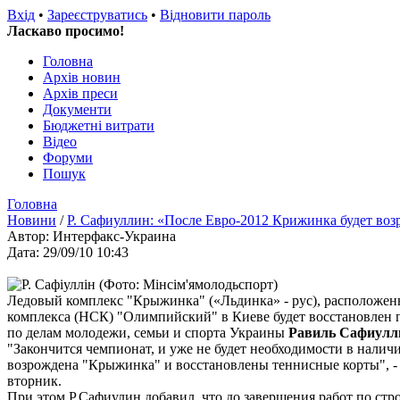
Вхід
•
Зареєструватись
•
Відновити пароль
Ласкаво просимо!
Головна
Архів новин
Архів преси
Документи
Бюджетні витрати
Відео
Форуми
Пошук
Головна
Новини
/
Р. Сафиуллин: «После Евро-2012 Крижинка будет во
Автор: Интерфакс-Украина
Дата: 29/09/10 10:43
Ледовый комплекс "Крыжинка" («Льдинка» - рус), расположе
комплекса (НСК) "Олимпийский" в Киеве будет восстановлен 
по делам молодежи, семьи и спорта Украины
Равиль Сафиулл
"Закончится чемпионат, и уже не будет необходимости в наличи
возрождена "Крыжинка" и восстановлены теннисные корты", - 
вторник.
При этом Р.Сафиулин добавил, что до завершения работ по стр