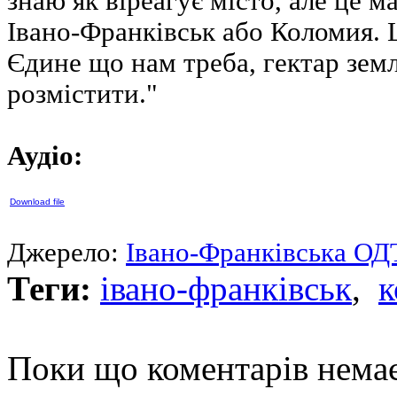
знаю як віреагує місто, але це м
Івано-Франківськ або Коломия. 
Єдине що нам треба, гектар земл
розмістити."
Аудіо:
Download file
Джерело:
Івано-Франківська О
Теги:
івано-франківськ
,
к
Поки що коментарів нема