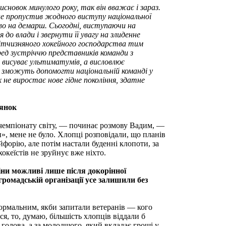
сновок минулого року, так він вважає і зараз.
не пропустив жодного виступу національної
аво на демарш. Сьогодні, виступаючи на
о влади і звернути її увагу на злиденне
вітчизняного хокейного господарства тим
ред зустріччю представникiв команди з
 висуває ультиматумів, а висловлює
 зможуть допомогти національній команді у
 не виростає нове гідне покоління, здатне
цянок
 чемпіонату світу, — починає розмову Вадим, —
, мене не було. Хлопці розповідали, що планів
йфорію, але потім настали буденні клопоти, за
хокеїстів не зруйнує вже ніхто.
іни можливі лише після докорінної
громадській організації усе залишили без
ормальним, якби запитали ветеранів — кого
я, то, думаю, більшість хлопців віддали б
 голова, а за молодшого, який вкладає гроші у