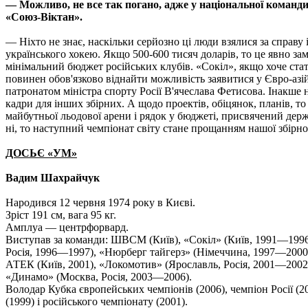
— Можливо, не все так погано, адже у національної команд
«Союз-Віктан».
— Ніхто не знає, наскільки серйозно ці люди взялися за справу 
українського хокею. Якщо 500-600 тисяч доларів, то це явно за
мінімальний бюджет російських клубів. «Сокіл», якщо хоче ст
повинен обов'язково віднайти можливість заявитися у Євро-азій
патронатом міністра спорту Росії В'ячеслава Фетисова. Інакше
кадри для інших збірних. А щодо проектів, обіцянок, планів, т
майбутньої льодової арени і рядок у бюджеті, присвячений дер
ні, то наступний чемпіонат світу стане прощанням нашої збірної
ДОСЬЄ «УМ»
Вадим Шахрайчук
Народився 12 червня 1974 року в Києві.
Зріст 191 см, вага 95 кг.
Амплуа — центрфорвард.
Виступав за команди: ШВСМ (Київ), «Сокіл» (Київ, 1991—1996)
Росія, 1996—1997), «Нюрберг тайгерз» (Німеччина, 1997—2000)
АТЕК (Київ, 2001), «Локомотив» (Ярославль, Росія, 2001—2002
«Динамо» (Москва, Росія, 2003—2006).
Володар Кубка європейських чемпіонів (2006), чемпіон Росії (20
(1999) і російського чемпіонату (2001).