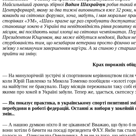
Найсильніший гравець збірної
Вадим Шахрайчук
робив такий ви
Центрфорвард, якому за два тижні виповниться вже 32 роки, 
команди на світових форумах, хоча, мабуть, і мав моральне пр
сторінках «УМ», «Шах» прагне ще раз спробувати достукатися д
становище хокею в Україні та невідповідність рівня розвитку 
місцям, які посідають наші хлопці на світових чемпіонатах. Пе
Президентом Ющенком, яка може відбутися невдовзi, Вадим не
стурбованість тим, що незабаром ветерани просто фізично не
зв'язку з неминучим завершенням кар'єри. А за спиною у старших
прийти на зміну.
Крах порожніх обі
— На минулорічній зустрічі зі спортивним керівництвом після
коли Юрій Павленко та Микола Томенко пообіцяли «золоті гори»
на майбутнє не бракувало. Пару місяців переживали таку собі е
якими про хокей в Україні забули. Тепер же, здається, скепсису 
— Як показує практика, в українському спорті позитивні зм
перебудови в роботі федерацій. Останні ж вибори у хокейній 
змін..
.
— А нашою думкою ніхто й не цікавився! Вважаю, що було б н
вони хотіли б бачити на посаді президента ФХУ. Якби так сталос
голоси за... Олександра Омельченка. Але не за того, що міський