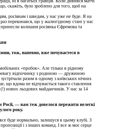
ації, ні в багатьох гравців. Коли дивився матчі
що, скажіть, було зроблено для того, щоб на
ям, росіянам і шведам, у нас уже не буде. Я на
е раз переконався, що у жалюгідному стані у нас
ні принесли колишня росіянка Єфремова та
кви
они, тож, напевно, вже почуваєтеся в
омобільних «пробок». Але тільки в рідному
 перевагу відпочинку з родиною — дружиною
 зустрічали разом в одному з київських нiчних
е, що вдома не відчувається такого ставлення
 (!) нових льодових майданчиків. У нас за 14
Росії, — вам теж довелося пережити нелегкі
улого року.
се буде нормально, залишуся в цьому клубі. З
пропозиції і з інших команд. І все ж моє серце