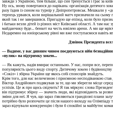
завжди з Україною, тим більше, що син тренується і грає за ки
Ну ось, знову повертаюся до нарікань: організація дитячого х
разу їздив із сином на турнір у Дніпропетровськ. Мешкали у «до
терпець урвався, коли вирішальний матч призначили на сьому го
який так і не завершився. Пригадую ще епізод, коли було приз
і батьки везли дітей із різних міст Київської області. А там нас
майданчику буде... бенкет на честь ювілею арени. А ми ще мрієм
Недаремно на юніорському рівні ми вже поступаємося навіть я
Дзвінок Президента все
— Вадиме, у вас дивним чином поєднуються ніби безнадійн
«вулик» на підтримку хокею...
— Як кажуть, надія вмирає останньою. У нас, попри все, переп
популярність цього виду спорту. Дитячому хокею і будівництву
«Сокіл» і збірна України ще якось собі спонсорів знайдуть.
Крім того, для нас величезною і приємною несподіванкою став
Віктор Андрійович подякував за те, що ми зберегли місце серед
успіхів. Це ж про щось свідчить? Я так міркую: слова Президен
він підтримує збірну — значить люди, які відповідають за розв
зміни для неї. Я чув, що зараз з'являються грандіозні плани зал
потрібно було розпочати це після нашого виходу на Олімпіаду т
зараз відчували конкуренцію і були б спокійнi за майбутнє коман