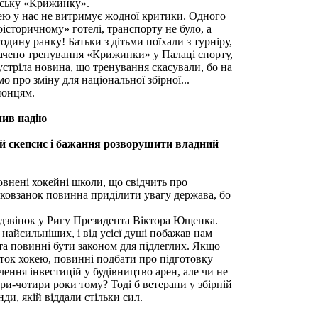
ївську «Крижинку».
окею у нас не витримує жодної критики. Одного
історичному» готелі, транспорту не було, а
дину ранку! Батьки з дітьми поїхали з турніру,
начено тренування «Крижинки» у Палаці спорту,
 зустріла новина, що тренування скасували, бо на
о про зміну для національної збірної...
понцям.
лив надію
ий скепсис і бажання розворушити владний
овнені хокейні школи, що свідчить про
 ковзанок повинна приділити увагу держава, бо
 дзвінок у Ригу Президента Віктора Ющенка.
 найсильніших, і від усієї душі побажав нам
та повинні бути законом для підлеглих. Якщо
иток хокею, повинні подбати про підготовку
учення інвестицій у будівництво арен, але чи не
ри-чотири роки тому? Тоді б ветерани у збірній
ди, якій віддали стільки сил.