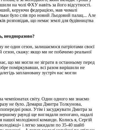
ишили на чолі ФХУ навіть за його відсутності.
рший, керуючи федерацією, мав чималі
ьки було слів про новий Льодовий палац... Але
ів розповідав, що немає землі для будівництва
ь, неодноразово?
ірну не один сезон, залишаємося патріотами своєї
й сезон, скажу: якщо ми не побачимо реальної
нає, що ми могли не зіграти в останньому перед
обре поміркувавши, всі разом вирішили не
далегідь заплановану зустріч нас могли
на чемпіонатах світу. Один одного ми знаємо
о разу не було. Демарш Дмитра Толкунова,
у попередні роки. Утім і засуджувати Дмитра за
першому раунді ще виглядали непогано, надалі
я нашої молодіжної команди. Колись я, Сергій
лодіжці» і легко закидали по 35-40 шайб