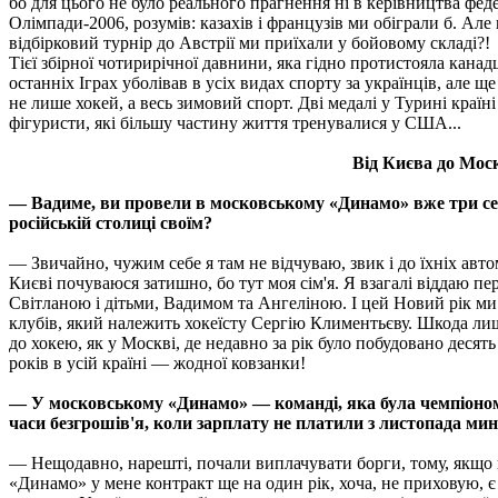
бо для цього не було реального прагнення ні в керівництва федер
Олімпади-2006, розумів: казахів і французів ми обіграли б. Але 
відбірковий турнір до Австрії ми приїхали у бойовому складі?!
Тієї збірної чотирирічної давнини, яка гідно протистояла канадц
останніх Іграх уболівав в усіх видах спорту за українців, але щ
не лише хокей, а весь зимовий спорт. Дві медалі у Турині краї
фігуристи, які більшу частину життя тренувалися у США...
Від Києва до Мос
— Вадиме, ви провели в московському «Динамо» вже три сез
російській столиці своїм?
— Звичайно, чужим себе я там не відчуваю, звик і до їхнiх авт
Києві почуваюся затишно, бо тут моя сім'я. Я взагалі віддаю
Світланою і дітьми, Вадимом та Ангеліною. І цей Новий рік ми
клубів, який належить хокеїсту Сергію Климентьєву. Шкода лиш
до хокею, як у Москві, де недавно за рік було побудовано десять
років в усій країні — жодної ковзанки!
— У московському «Динамо» — команді, яка була чемпіоном 
часи безгрошів'я, коли зарплату не платили з листопада мин
— Нещодавно, нарешті, почали виплачувати борги, тому, якщо в
«Динамо» у мене контракт ще на один рік, хоча, не приховую, є 