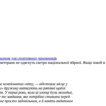
аконом для спортивних чиновників
 ветерани не одягнуть светри національної збірної. Якщо хокей 
на чемпіонатах світу, — відстояла місце у
ту» дружину витягують на рятівні щаблі
в. У перші роки, коли ці хлопці були молодші,
е те завдання, яке потрібно ставити перед
не просто задовільним, а й навіть видатним