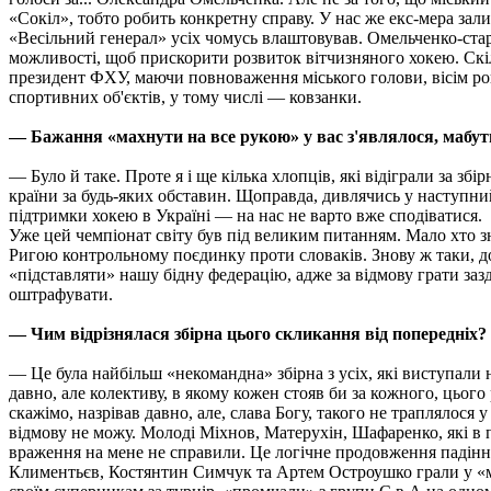
«Сокіл», тобто робить конкретну справу. У нас же екс-мера зал
«Весільний генерал» усіх чомусь влаштовував. Омельченко-ста
можливості, щоб прискорити розвиток вітчизняного хокею. Скіл
президент ФХУ, маючи повноваження міського голови, вісім рок
спортивних об'єктів, у тому числі — ковзанки.
— Бажання «махнути на все рукою» у вас з'являлося, мабут
— Було й таке. Проте я і ще кілька хлопців, які відіграли за зб
країни за будь-яких обставин. Щоправда, дивлячись у наступни
підтримки хокею в Україні — на нас не варто вже сподіватися.
Уже цей чемпіонат світу був під великим питанням. Мало хто з
Ригою контрольному поєдинку проти словаків. Знову ж таки, д
«підставляти» нашу бідну федерацію, адже за відмову грати заз
оштрафувати.
— Чим відрізнялася збірна цього скликання від попередніх?
— Це була найбільш «некомандна» збірна з усіх, які виступали 
давно, але колективу, в якому кожен стояв би за кожного, цьог
скажімо, назрівав давно, але, слава Богу, такого не траплялося 
відмову не можу. Молоді Міхнов, Матерухін, Шафаренко, які в 
враження на мене не справили. Це логічне продовження падінн
Климентьєв, Костянтин Симчук та Артем Остроушко грали у «мо