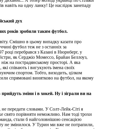
 диханні... А тепер молоді українці по стільки
ів навіть на одну ланку! Це наслідок занепаду
ійський дух
их років зробили таким футбол.
іту. Смішно в цьому випадку казати про
ччині футбол теж не з останніх за
97 році перебрався з Казані в Нюрнберг, у
майстри, як Серджіо Момессо, Брайан Беллоуз,
 ніж на пострадянському просторі. А яка
 які співають і вигукують імена своїх
нуючим спортом. Тобто, виходить, цілком
 сили спрямовані винятково на футбол, на якому
рийдуть зміни і в хокей. Ну і зіграли ви на
 не передати словами. У Солт-Лейк-Сіті я
ьке свято порівняти неможливо. Нам тоді трохи
команда, стали б найголовнішою сенсацією
юту не змінилося. У Турин ми вже не потрапили,