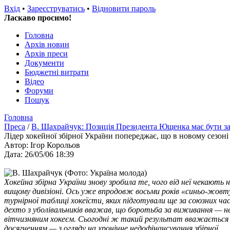
Вхід
•
Зареєструватись
•
Відновити пароль
Ласкаво просимо!
Головна
Архів новин
Архів преси
Документи
Бюджетні витрати
Відео
Форуми
Пошук
Головна
Преса
/
В. Шахрайчук: Позиція Президента Ющенка має бути з
Лідер хокейної збірної України попереджає, що в новому сезоні
Автор: Ігор Корольов
Дата: 26/05/06 18:39
Хокейна збірна України знову зробила те, чого від неї чекають 
вищому дивізіоні. Ось уже впродовж восьми років «синьо-жов
турнірної таблиці хокеїсти, яких підготували ще за союзних часі
дехто з уболівальників вважав, що боротьба за виживання — н
вітчизняним хокеєм. Сьогодні ж такий результат вважається 
досягненням — з огляду на хронічне недофінансування збірної.