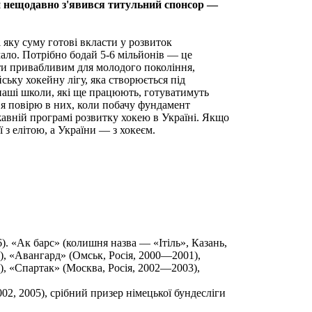
и нещодавно з'явився титульний спонсор —
і яку суму готові вкласти у розвиток
мало. Потрібно бодай 5-6 мільйонів — це
ати привабливим для молодого покоління,
ську хокейну лігу, яка створюється під
 наші школи, які ще працюють, готуватимуть
о я повірю в них, коли побачу фундамент
жавній програмі розвитку хокею в Україні. Якщо
 з елітою, а України — з хокеєм.
. «Ак барс» (колишня назва — «Ітіль», Казань,
, «Авангард» (Омськ, Росія, 2000—2001),
), «Спартак» (Москва, Росія, 2002—2003),
02, 2005), срібний призер німецької бундесліги