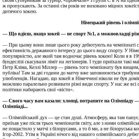
своїм суперникам за турнір, «промчали» з групи С в А на одному
ж пропускають. За останні сім років не виховано міцних хокеїст
дитячого хокею.
Німецький рівень і олімп
— Що вдієш, якщо хокей — не спорт №1, а можновладці різн
— При цьому вони лише цього року дебютують на чемпіонаті св
ефективність державного інтересу до цього виду спорту. У Німе
популярністю, але який там водночас рівень хокею! Коли я в 19
бундеслізі скасували ліміт на легіонерів. І туди приїхали такі 
Петр Кліма, Келлі Міллер — рівень того чемпіонату був вищим,
публіка! Там за дві години до матчу вже заповнюються трибуни,
улюбленців. Нагадаю, що хокей в Німеччині ніколи не був домі
можливо паралельно розвивати різні види спорту. У нас же всі
політики набирають свої «вісти».
— Свого часу вам казали: хлопці, потрапите на Олімпiаду — п
Олімпіаді...
— Олімпійський дух — це стан душі. Атмосферу, яка там панує,
приїхав уже після трьох чемпіонатів світу, але з ними олімпійс
не пощастило у матчі з білорусами, а то б ми, а не білоруська 
Ігор-2002. Утім в Україні нічого від нашого олімпійського деб