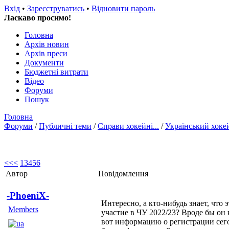
Вхід
•
Зареєструватись
•
Відновити пароль
Ласкаво просимо!
Головна
Архів новин
Архів преси
Документи
Бюджетні витрати
Відео
Форуми
Пошук
Головна
Форуми
/
Публичні теми
/
Справи хокейні...
/
Український хоке
<<
<
1
3
4
5
6
Автор
Повідомлення
-PhoeniX-
Интересно, а кто-нибудь знает, что
Members
участие в ЧУ 2022/23? Вроде бы он 
вот информацию о регистрации сего