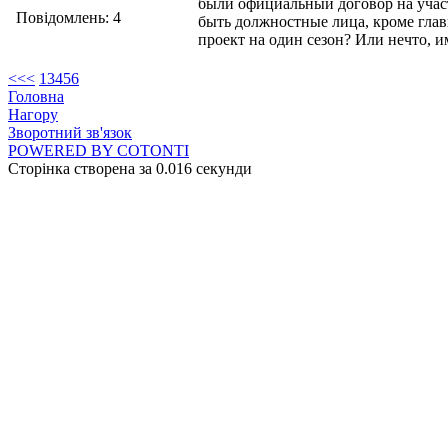
были официальный договор на учас
Повідомлень: 4
быть должностные лица, кроме глав
проект на один сезон? Или нечто, 
<<
<
1
3
4
5
6
Головна
Нагору
Зворотний зв'язок
POWERED BY COTONTI
Сторінка створена за 0.016 секунди