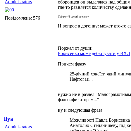
Administrators
оборонцев он выделялся над общи
где-то равняется количеству сделан
Додано 48 секунд по тому:
Повідомлень: 576
И вопрос в догонку: может кто-то
Поржал от души:
Борисенко може дебютувати у ВХЛ
Причем фразу
25-річний хокеїст, який минул
Нафтогазі",
нужно не в раздел "Малограмотным 
фальсификаторам..."
ну и следующая фраза
Ilya
Можливості Павла Борисенка д
Анатолію Степанищеву, під ке
Administrators
київському "Соколі".