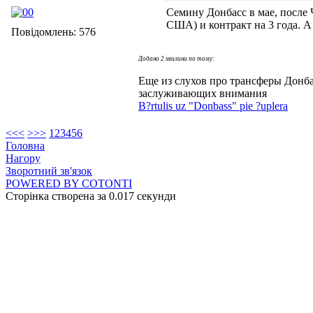
Семину Донбасс в мае, после 
США) и контракт на 3 года. А
Повідомлень: 576
Додано 2 хвилини по тому:
Еще из слухов про трансферы Донба
заслуживающих внимания
B?rtulis uz "Donbass" pie ?uplera
<<
<
>
>>
1
2
3
4
5
6
Головна
Нагору
Зворотний зв'язок
POWERED BY COTONTI
Сторінка створена за 0.017 секунди