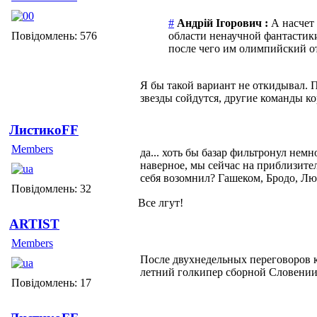
#
Андрій Ігорович :
А насчет 
Повідомлень: 576
области ненаучной фантастики,
после чего им олимпийский от
Я бы такой вариант не откидывал. 
звезды сойдутся, другие команды кор
ЛистикоFF
Members
да... хоть бы базар фильтронул нем
наверное, мы сейчас на приблизител
себя возомнил? Гашеком, Бродо, Люо
Повідомлень: 32
Все лгут!
ARTIST
Members
После двухнедельных переговоров 
летний голкипер сборной Словении
Повідомлень: 17