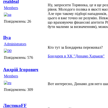
realdeal
Ну, запросити Торяника, це я ще ро
Members
рівня. Молодого поляка в якості мас
Але при такому підборі нападників,
цього я вже точно не розумію. Невж
Повідомлень: 26
що враховуючи фінансові апетити Рі
бути малими за визначенням), можн
Ilya
Administrators
Кто тут за Бондарева переживал?
Бондарев в ХК "Динамо Харьков"
Повідомлень: 576
Андрій Ігорович
Members
Вот интересно, Динамо для него шаг
Повідомлень: 309
ЛистикоFF