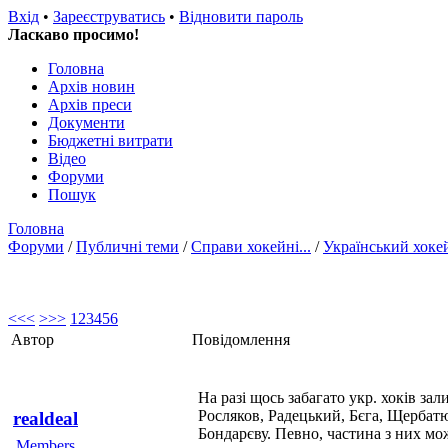
Вхід
•
Зареєструватись
•
Відновити пароль
Ласкаво просимо!
Головна
Архів новин
Архів преси
Документи
Бюджетні витрати
Відео
Форуми
Пошук
Головна
Форуми
/
Публичні теми
/
Справи хокейні...
/
Український хоке
<<
<
>
>>
1
2
3
4
5
6
Автор
Повідомлення
На разі щось забагато укр. хоків за
Росляков, Радецький, Бєга, Щербатю
realdeal
Бондарєву. Певно, частина з них мож
Members