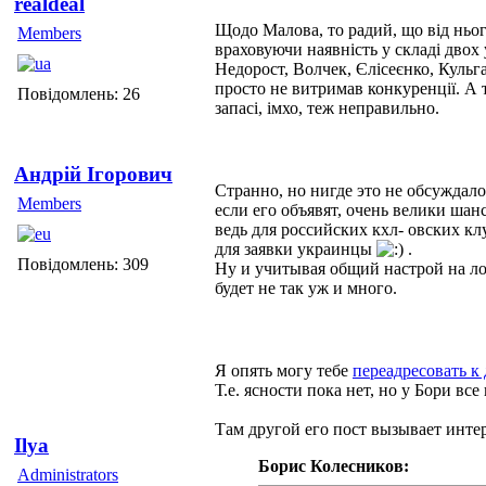
realdeal
Щодо Малова, то радий, що від ньог
Members
враховуючи наявність у складі двох 
Недорост, Волчек, Єлісеєнко, Кульг
просто не витримав конкуренції. А 
Повідомлень: 26
запасі, імхо, теж неправильно.
Андрій Ігорович
Странно, но нигде это не обсуждалос
Members
если его объявят, очень велики шан
ведь для российских кхл- овских клу
для заявки украинцы
.
Повідомлень: 309
Ну и учитывая общий настрой на ло
будет не так уж и много.
Я опять могу тебе
переадресовать к
Т.е. ясности пока нет, но у Бори вс
Там другой его пост вызывает инте
Ilya
Борис Колесников:
Administrators