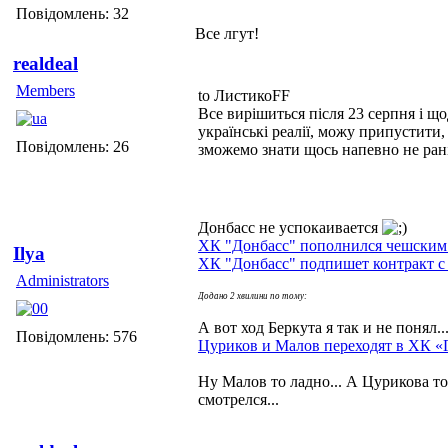
Повідомлень: 32
Все лгут!
realdeal
Members
to ЛистикоFF
Все вирішиться після 23 серпня і що
українські реалії, можу припустити,
Повідомлень: 26
зможемо знати щось напевно не рані
Донбасс не успокаивается
ХК "Донбасс" пополнился чешским
Ilya
ХК "Донбасс" подпишет контракт с
Administrators
Додано 2 хвилини по тому:
А вот ход Беркута я так и не понял..
Повідомлень: 576
Цуриков и Малов переходят в ХК «
Ну Малов то ладно... А Цурикова т
смотрелся...