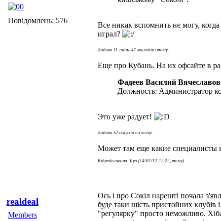
Повідомлень: 576
Все никак вспомнить не могу, когд
играл?
Додано 11 годин 47 хвилин по тому:
Еще про Кубань. На их офсайте в р
Фадеев Василий Вячеславо
Должность: Администратор к
Это уже радует!
Додано 52 секунди по тому:
Может там еще какие специалисты
Відредаговано: Ilya (14/07/12 21:22, тому)
Ось і про Сокіл нарешті почала з'яв
realdeal
буде таки шість пристойних клубів і
"регулярку" просто неможливо. Хіба
Members