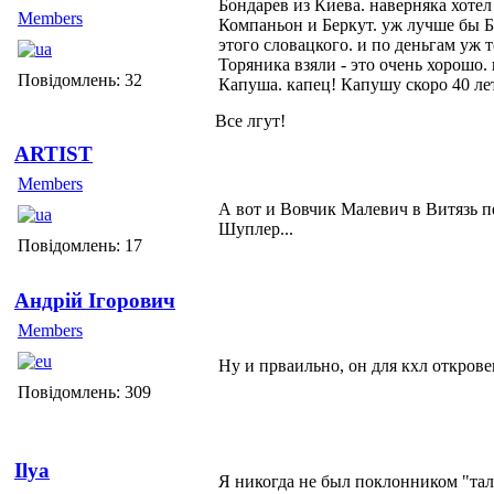
Бондарев из Киева. наверняка хотел
Members
Компаньон и Беркут. уж лучше бы Б
этого словацкого. и по деньгам уж 
Торяника взяли - это очень хорошо.
Повідомлень: 32
Капуша. капец! Капушу скоро 40 лет
Все лгут!
ARTIST
Members
А вот и Вовчик Малевич в Витязь пе
Шуплер...
Повідомлень: 17
Андрій Ігорович
Members
Ну и прваильно, он для кхл открове
Повідомлень: 309
Ilya
Я никогда не был поклонником "тал