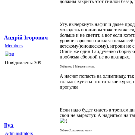
должны закрыть этот гнилой базар,
Угу, вычеркнуть нафиг и далее прод
молодежь и юниоры тоже там же сид
больше и не светит, а вот если хоте
Андрій Ігорович
уровне взрослого хоккея только сей
Members
детскому(юношескому), игроки не с
Опять же один Гайдученко сборную 
проблема сборной не во вратарях.
Повідомлень: 309
Добавлено 1 Минута спустя:
А насчет попасть на олимпиаду, так
только фхуисты что то такое курят,
прогулка.
Если надо будет сидеть в третьем ди
свои не вырастут. А надеяться на так
Ilya
Додано 2 хвилини по тому:
Administrators