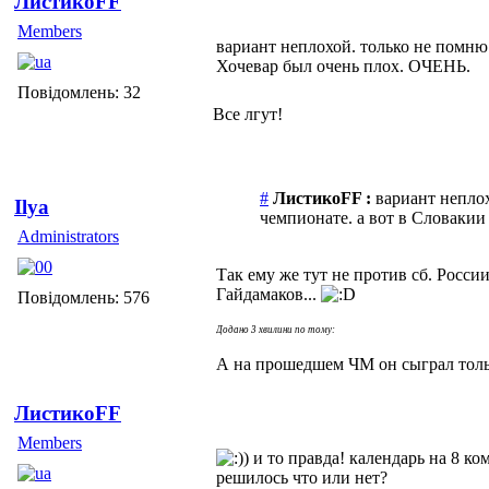
ЛистикоFF
Members
вариант неплохой. только не помню
Хочевар был очень плох. ОЧЕНЬ.
Повідомлень: 32
Все лгут!
#
ЛистикоFF :
вариант неплох
Ilya
чемпионате. а вот в Словаки
Administrators
Так ему же тут не против сб. России
Гайдамаков...
Повідомлень: 576
Додано 3 хвилини по тому:
А на прошедшем ЧМ он сыграл только
ЛистикоFF
Members
и то правда! календарь на 8 ко
решилось что или нет?