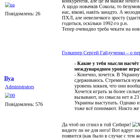
конкурентів, але це їм майже нічого
А щодо новачків Сокола, то безумовн
нас, вікові, навіть занадто. А моло
Повідомлень: 26
ПХЛ, але невеличкого зросту (здаєт
годиться, оскільки 1992-го р.н.
Тепер очевидно треба чекати на но
Голкипер Сергей Гайдученко – о пе
- Какие у тебя мысли насчёт
международном уровне играт
- Конечно, хочется. В Украину 
Ilya
сдерживаюсь. Стремиться нужн
уровень хоккея, что они вооб
Administrators
Хочется играть за более сильн
вызывают, но смысла нет в 23
Украины выступать. Однако и 
Повідомлень: 576
тоже всё понимают. Никто же н
Да чтоб он сгнил в той Сибири!
видите ли не для него! Вот вдруг по
появится (как было в случае с тем