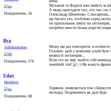
нема.
Муханов та Фадєєв вже мабуть за вік
А якщо пригадати тих, хто так і не
Повідомлень: 26
Олександр Шевченко, Слюсаренко, Л
ще багато хто, особливо серед молод
не прихильник ліміту на легіонерів
потрібно ввести більш жорсткі норм
Ilya
Можу ще раз повторити: я особисто 
Administrators
Головне, щоб у кожному клубі буле х
можна й легіонерів...
Всім хто не зміг знайти собі команд
Повідомлень: 576
хокейній лізі!
Як кажуть француз
Udav
Members
Торяник, виявляється теж з Беркутом
молодці. Подивимось як далі буде.
Повідомлень: 68