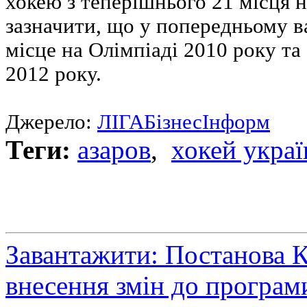
хокею з теперішнього 21 місця н
зазначити, що у попередньому в
місце на Олімпіаді 2010 року та
2012 року.
Джерело:
ЛIГАБiзнесIнформ
Теги:
азаров
,
хокей украї
Завантажити: Постанова 
внесення змін до програм