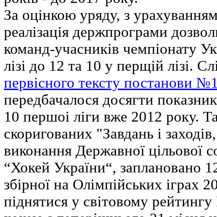
За оцінкою уряду, з урахування
реалізація держпрограми дозвол
команд-учасників чемпіонату Ук
лізі до 12 та 10 у перщій лізі. С
первісного тексту постанови №
передбачалося досягти показникі
10 першоі ліги вже 2012 року. Та
скоригованих "Завдань і заходів
виконання Державної цільової с
“Хокей України“, заплановано 1
збірної на Олімпійських іграх 2
піднятися у світовому рейтингу