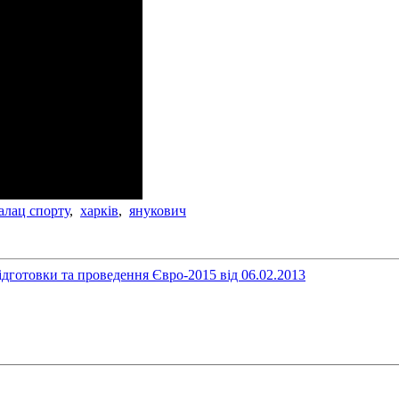
алац спорту
,
харків
,
янукович
дготовки та проведення Євро-2015 від 06.02.2013