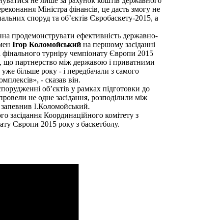
онуватися не лише за рахунок коштів державного
переконання Міністра фінансів, це дасть змогу не
льних споруд та об’єктів Євробаскету-2015, а
инна продемонструвати ефективність державно-
смен
Ігор Коломойський
на першому засіданні
і фінального турніру чемпіонату Європи 2015
е, що партнерство між державою і приватними
уже більше року - і передбачали з самого
плексів», - сказав він.
спорудженні об’єктів у рамках підготовки до
 провели не одне засідання, розподілили між
- запевнив І.Коломойський.
го засідання Координаційного комітету з
ату Європи 2015 року з баскетболу.