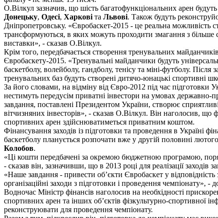
О.Вілкул зазначив, що шість багатофункціональних арен будуть
Донецьку
,
Одесі
,
Харкові
та
Львові
. Також будуть реконструй
Дніпропетровську. «Євробаскет-2015 - це реальна можливість с
трансформуються, в яких можуть проходити змагання з більше с
виставки», - сказав О.Вілкул.
Крім того, передбачається створення тренувальних майданчиків
Євробаскету-2015. «Тренувальні майданчики будуть універсаль
баскетболу, волейболу, гандболу, тенісу та міні-футболу. Після 
тренувальних баз будуть створені дитячо-юнацькі спортивні шко
За його словами, на відміну від Євро-2012 під час підготовки 
нестимуть передусім приватні інвестори на умовах державно-п
завдання, поставлені Президентом України, створює сприятлив
вітчизняних інвесторів», - сказав О.Вілкул. Він наголосив, що 
спортивних арен здійснюватиметься приватним коштом.
Фінансування заходів із підготовки та проведення в Україні фі
баскетболу планується розпочати вже у другій половині лютого
Колобов
.
«Ці кошти передбачені за окремою бюджетною програмою, поря
- сказав він, зазначивши, що в 2013 році для реалізації заходів
«Наше завдання - привести об’єкти Євробаскет у відповідніст
організаційні заходи з підготовки і проведення чемпіонату», - 
Водночас Міністр фінансів наголосив на необхідності прискоре
спортивних арен та інших об’єктів фізкультурно-спортивної інф
реконструювати для проведення чемпіонату.