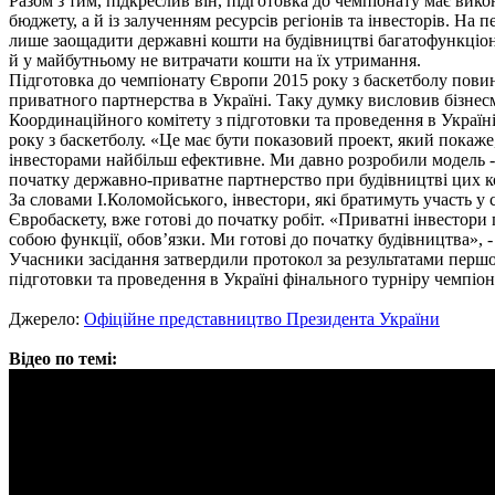
Разом з тим, підкреслив він, підготовка до чемпіонату має вик
бюджету, а й із залученням ресурсів регіонів та інвесторів. На 
лише заощадити державні кошти на будівництві багатофункціона
й у майбутньому не витрачати кошти на їх утримання.
Підготовка до чемпіонату Європи 2015 року з баскетболу пов
приватного партнерства в Україні. Таку думку висловив бізне
Координаційного комітету з підготовки та проведення в Україн
року з баскетболу. «Це має бути показовий проект, який покаж
інвесторами найбільш ефективне. Ми давно розробили модель - 
початку державно-приватне партнерство при будівництві цих ком
За словами І.Коломойського, інвестори, які братимуть участь у 
Євробаскету, вже готові до початку робіт. «Приватні інвестори
собою функції, обов’язки. Ми готові до початку будівництва», 
Учасники засідання затвердили протокол за результатами першо
підготовки та проведення в Україні фінального турніру чемпіон
Джерело:
Офiцiйне представництво Президента України
Відео по темі: