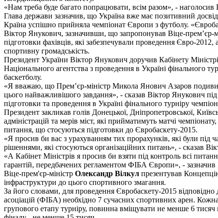
«Нам треба буде багато попрацювати, всім разом», - наголосив 
Глава держави зазначив, що Україна вже має позитивний досвід
Країна успішно прийняла чемпіонат Європи з футболу. «Євробас
Віктор Янукович, зазначивши, що запропонував Віце-прем’єр-
підготовки фахівців, які забезпечували проведення Євро-2012,
спортивну громадськість.
Президент України Віктор Янукович доручив Кабінету Міністрі
Національного агентства з проведення в Україні фінального ту
баскетболу.
«Я вважаю, що Прем’єр-міністр Микола Янович Азаров подивить
цього найважливішого завдання», - сказав Віктор Янукович під
підготовки та проведення в Україні фінального турніру чемпіон
Президент закликав голів Донецької, Дніпропетровської, Київськ
адміністрацій та мерів міст, які прийматимуть матчі чемпіонату,
питання, що стосуються підготовки до Євробаскету-2015.
«Я просив би вас з урахуванням тих прорахунків, які були під ч
рішеннями, які стосуються організаційних питань», - сказав Ві
«А Кабінет Міністрів я просив би взяти під контроль всі питанн
гарантій, передбачених регламентом ФІБА Європи», - зазначив
Віце-прем'єр-міністр
Олександр Вілкул
презентував Концепцію
інфраструктури до цього спортивного змагання.
За його словами, для проведення Євробаскету-2015 відповідно
асоціацій (ФІБА) необхідно 7 сучасних спортивних арен. Кожна 
групового етапу турніру, повинна вміщувати не менше 6 тисяч г
фіналу - не менше 15 тисяч.