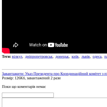
Теги:
вілкул
,
дніпропетровськ
,
донецьк
,
київ
,
львів
,
одеса
,
п
Завантажити: Указ Президента про Координаційний комітет з пі
Розмір: 126Кб, завантажений 2 рази
Поки що коментарів немає