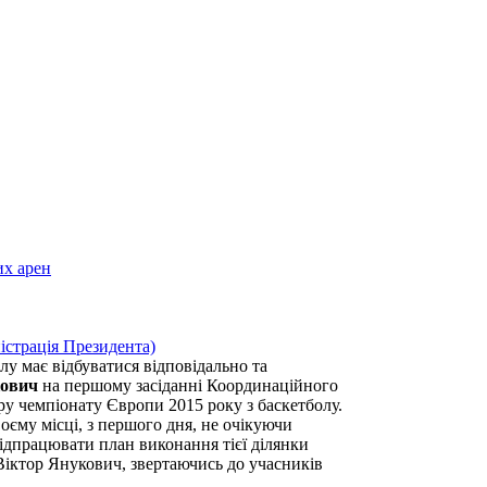
их арен
лу має відбуватися відповідально та
кович
на першому засіданні Координаційного
іру чемпіонату Європи 2015 року з баскетболу.
оєму місці, з першого дня, не очікуючи
ідпрацювати план виконання тієї ділянки
в Віктор Янукович, звертаючись до учасників