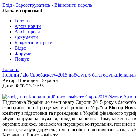
Вхід
•
Зареєструватись
•
Відновити пароль
Ласкаво просимо!
Головна
Архів новин
Архів преси
Документи
Бюджетні витрати
Відео
Форуми
Пошук
Головна
Новини
/
До Євробаскету-2015 побудуть 6 багатофункціональн
Автор: Президент України
Дата: 08/02/13 19:35
Підготовка України до чемпіонату Європи 2015 року з баскетбо
скоординовано. Про це заявив Президент України
Віктор Яну
комітету з підготовки та проведення в Україні фінального турн
«Буде напружена і дуже відповідальна робота. Тому кожен на св
окремих якихось вказівок чи перевірок контрольних, повинен в
роботи, яка буде доручена, і мені особисто доповісти», - сказа
Координаційного комітету.