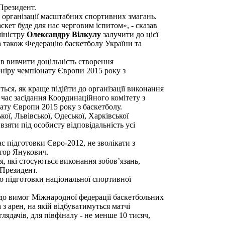
Президент.
 організації масштабних спортивних змагань.
кет буде для нас черговим іспитом», - сказав
міністру
Олександру Вілкулу
залучити до цієї
 а також Федерацію баскетболу України та
в вивчити доцільність створення
рніру чемпіонату Європи 2015 року з
ся, як краще підійти до організації виконання
 час засідання Координаційного комітету з
ату Європи 2015 року з баскетболу.
ої, Львівської, Одеської, Харківської
 взяти під особисту відповідальність усі
ас підготовки Євро-2012, не зволікати з
ктор Янукович.
я, які стосуються виконання зобов’язань,
 Президент.
 підготовки національної спортивної
 до вимог Міжнародної федерації баскетбольних
з арен, на якій відбуватимуться матчі
лядачів, для півфіналу - не менше 10 тисяч,