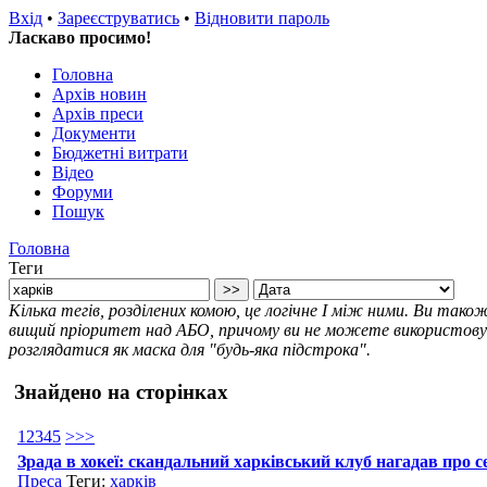
Вхід
•
Зареєструватись
•
Відновити пароль
Ласкаво просимо!
Головна
Архів новин
Архів преси
Документи
Бюджетні витрати
Відео
Форуми
Пошук
Головна
Теги
Кілька тегів, розділених комою, це логічне І між ними. Ви так
вищий пріоритет над АБО, причому ви не можете використовува
розглядатися як маска для "будь-яка підстрока".
Знайдено на сторінках
1
2
3
4
5
>
>>
Зрада в хокеї: скандальний харківський клуб нагадав про се
Преса
Теги:
харків