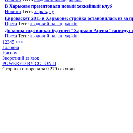
В Харькове презентовали новый хоккейный клуб
Новини
Теги:
харків
,
чу
Евробаскет-2015 в Харькове: стройка остановилась из-за п
Преса
Теги:
льодовий палац
,
харків
До конца года каркас будущей "Харьков Арены" возведут
Преса
Теги:
льодовий палац
,
харків
1
2
3
4
5
>
>>
Головна
Нагору
Зворотний зв'язок
POWERED BY COTONTI
Сторінка створена за 0.279 секунди