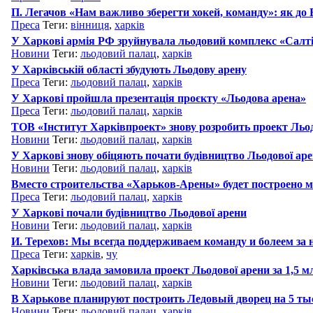
П. Легачов «Нам важливо зберегти хокей, команду»: як до 
Преса
Теги:
вінниця
,
харків
У Харкові армія РФ зруйнувала льодовий комплекс «Салті
Новини
Теги:
льодовий палац
,
харків
У Харківській області збудують Льодову арену
Преса
Теги:
льодовий палац
,
харків
У Харкові пройшла презентація проєкту «Льодова арена»
Преса
Теги:
льодовий палац
,
харків
ТОВ «Інститут Харківпроект» знову розробить проект Льодо
Новини
Теги:
льодовий палац
,
харків
У Харкові знову обіцяють почати будівництво Льодової ар
Новини
Теги:
льодовий палац
,
харків
Вместо строительства «Харьков-Арены» будет построено 
Преса
Теги:
льодовий палац
,
харків
У Харкові почали будівництво Льодової арени
Новини
Теги:
льодовий палац
,
харків
И. Терехов: Мы всегда поддерживаем команду и болеем за
Преса
Теги:
харків
,
чу
Харківська влада замовила проект Льодової арени за 1,5 мл
Новини
Теги:
льодовий палац
,
харків
В Харькове планируют построить Ледовый дворец на 5 тыс
Новини
Теги:
льодовий палац
,
харків