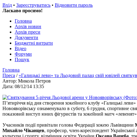
Вхід
•
Зареєструватись
•
Відновити пароль
Ласкаво просимо!
Головна
Архів новин
Архів преси
Документи
Бюджетні витрати
Відео
Форуми
Пошук
Головна
Преса
/
«Галицькі леви» та Льодовий палац свій ювілей святку
Автор: Микола Петров
Дата: 08/12/14 13:35
П’ятиріччя від дня створення хокейного клубу «Галицькі леви» 
Новояворівську ознаменувало в суботу, 6 грудня, спортивне св
показовий виступ юних фігуристів та хокейний матч «левенят
Учасників події привітали голова Федерації хокею Львівщини
Михайло Чіканцев
, професор, член-кореспондент Української 
культури і спорту, відмінник освіти України
Оксана Вацеба
, т