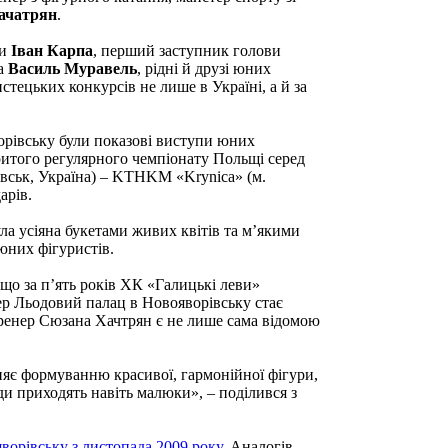
ачатрян
.
ди
Іван Карпа
, перший заступник голови
ка
Василь Муравель
, рідні й друзі юних
тецьких конкурсів не лише в Україні, а й за
ворівську були показові виступи юних
итого регулярного чемпіонату Польщі серед
вськ, Україна) – KTHKM «Krynica» (м.
арів.
ла усіяна букетами живих квітів та м’якими
юних фігуристів.
о за п’ять років ХК «Галицькі леви»
пер Льодовий палац в Новояворівську стає
тренер Сюзана Хачтрян є не лише сама відомою
рияє формуванню красивої, гармонійної фігури,
куди приходять навіть малюки», – поділився з
яворівську з листопада 2009 року
. Аналогів