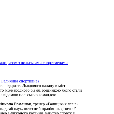
вали разом з польськими спортсменами
та відкриття Льодового палацу в місті
ято міжнародного рівня, родзинкою якого стали
» з відомою польською командою.
Микола Романюк
, тренер «Галицьких левів»
академії наук, почесний працівник фізичної
ренер з фігурного катання, майстер спорту зі