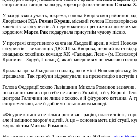
спортивних танців на льоду, хореограф-постановник
Сюзана Х
У заході взяли участь, зокрема, голова Яворівської районної ра
Яворівської РДА
Роман Кураш
, міський голова Новояворівсь
хокеїстів та фігуристів. А переможниця престижних дитячих мис
кордоном
Марта Рак
подарувала присутнім чудову пісню.
У програмі спортивного свята на Льодовій арені в місті Новоя
фігуристів – вихованців ДЮСШ м. Яворова; перший матч відкр
юнацьких хокейних команд: ХК «Галицькі Леви» (м. Новояворі
Криниця – Здруй, Польща), який завершився перемогою господ
Крижана арена Льодового палацу, що в місті Новояворівську, бу
іграшками. Так трибуни відреагували на презентацію виступів 
Голова Федерації хокею Львівщини Микола Романюк зазначив, щ
позитивно заявив про себе не лише в Україні, а й у Європі. Те
центром Галичини не лише з хокею, а й фігурного катання. А 
спортсменкою, але й добрим наставником молоді.
«Фігурне катання не тільки розвиває грацію, пластичність, сп
але й зміцнює здоров’я дітей. А це – основна мета цієї студії, 
журналістом Микола Романюк.
Нагадаємо, що критий Льодовий палац на 600 місць
діє у Ново