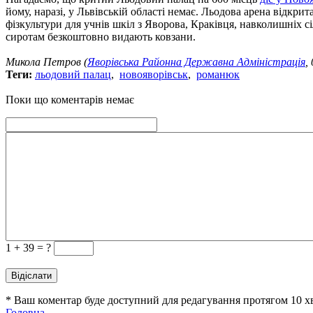
йому, наразі, у Львівській області немає. Льодова арена відкрит
фізкультури для учнів шкіл з Яворова, Краківця, навколишніх с
сиротам безкоштовно видають ковзани.
Микола Петров (
Яворівська Районна Державна Адміністрація
,
Теги:
льодовий палац
,
новояворівськ
,
романюк
Поки що коментарів немає
1 +
39 = ?
* Ваш коментар буде доступний для редагування протягом 10 
Головна