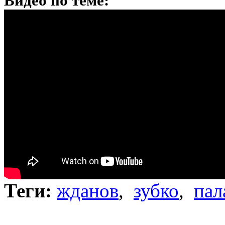
Видео по теме:
Теги:
жданов
,
зубко
,
пал