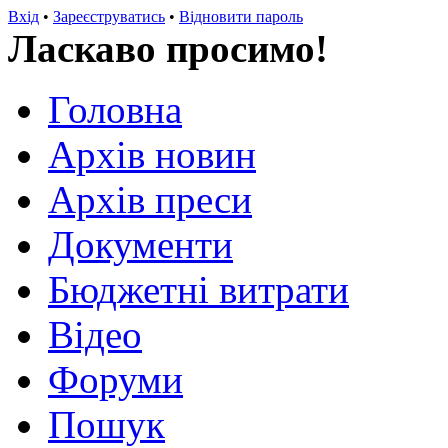
Вхід
•
Зареєструватись
•
Відновити пароль
Ласкаво просимо!
Головна
Архів новин
Архів преси
Документи
Бюджетні витрати
Відео
Форуми
Пошук