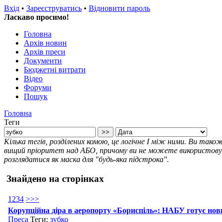
Вхід
•
Зареєструватись
•
Відновити пароль
Ласкаво просимо!
Головна
Архів новин
Архів преси
Документи
Бюджетні витрати
Відео
Форуми
Пошук
Головна
Теги
Кілька тегів, розділених комою, це логічне І між ними. Ви так
вищий пріоритет над АБО, причому ви не можете використовува
розглядатися як маска для "будь-яка підстрока".
Знайдено на сторінках
1
2
3
4
>
>>
Корупційна діра в аеропорту «Бориспіль»: НАБУ готує нов
Преса
Теги:
зубко