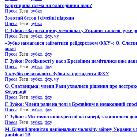
Корупційна схема чи благодійний піар?
Преса
Теги:
зубко
Золотий бетон і сімейні підряди
Преса
Теги:
зубко
Г. Зубко: «Загроза зриву чемпіонату України з хокею дуже 
Преса
Теги:
зубко
,
фху
,
чу
«Зубко намагався займатися рейдерством ФХУ»: О. Слатви
хокеї
Преса
Теги:
зубко
,
фху
Г. Зубко: Розбіжності у нас з Брезвіним намітилися вже дав
Преса
Теги:
зубко
,
фху
5 клубів не визнають Зубка за президента ФХУ
Преса
Теги:
зубко
,
фху
,
чу
О. Слатвицька: члени Ради ухвалили рішення про достро
Федерації
Преса
Теги:
зубко
,
фху
Г. Зубко: Члени ради на чолі з Брєзвіним в незаконний спо
Преса
Теги:
зубко
,
фху
Г. Зубко: «Ми точно конкурентні на папері, залишилося дов
Преса
Теги:
зубко
,
фху
М. Бідний привітав національну чоловічу збірну України з 
дивізіоні 1В