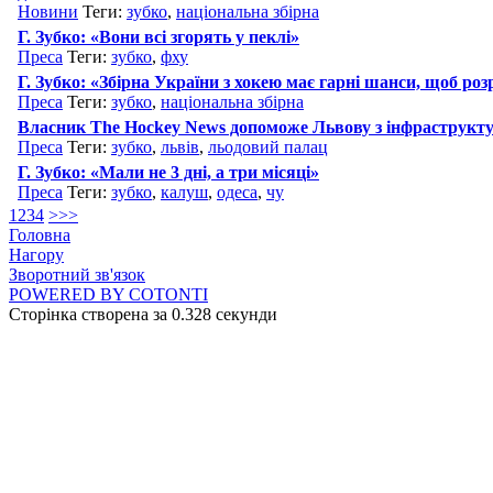
Новини
Теги:
зубко
,
національна збірна
Г. Зубко: «Вони всі згорять у пеклі»
Преса
Теги:
зубко
,
фху
Г. Зубко: «Збірна України з хокею має гарні шанси, щоб ро
Преса
Теги:
зубко
,
національна збірна
Власник The Hockey News допоможе Львову з інфраструктур
Преса
Теги:
зубко
,
львів
,
льодовий палац
Г. Зубко: «Мали не 3 дні, а три місяці»
Преса
Теги:
зубко
,
калуш
,
одеса
,
чу
1
2
3
4
>
>>
Головна
Нагору
Зворотний зв'язок
POWERED BY COTONTI
Сторінка створена за 0.328 секунди