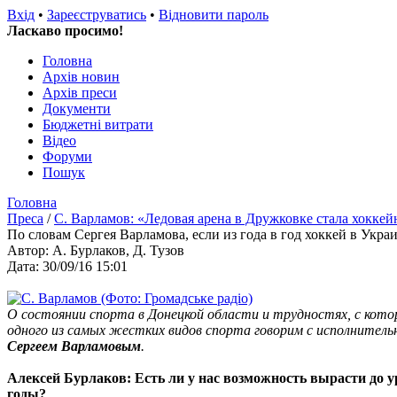
Вхід
•
Зареєструватись
•
Відновити пароль
Ласкаво просимо!
Головна
Архів новин
Архів преси
Документи
Бюджетні витрати
Відео
Форуми
Пошук
Головна
Преса
/
С. Варламов: «Ледовая арена в Дружковке стала хокке
По словам Сергея Варламова, если из года в год хоккей в Укра
Автор: А. Бурлаков, Д. Тузов
Дата: 30/09/16 15:01
О состоянии спорта в Донецкой области и трудностях, с ко
одного из самых жестких видов спорта говорим с исполнитель
Сергеем Варламовым
.
Алексей Бурлаков: Есть ли у нас возможность вырасти до
годы?