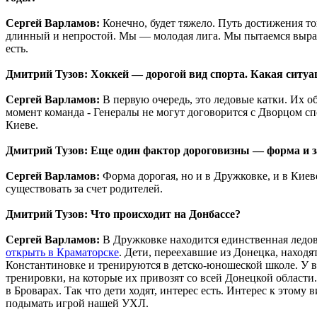
Сергей Варламов:
Конечно, будет тяжело. Путь достижения то
длинный и непростой. Мы — молодая лига. Мы пытаемся выраст
есть.
Дмитрий Тузов: Хоккей — дорогой вид спорта. Какая ситуа
Сергей Варламов:
В первую очередь, это ледовые катки. Их 
момент команда - Генералы не могут договорится с Дворцом сп
Киеве.
Дмитрий Тузов: Еще один фактор дороговизны — форма и 
Сергей Варламов:
Форма дорогая, но и в Дружковке, и в Киев
существовать за счет родителей.
Дмитрий Тузов: Что происходит на Донбассе?
Сергей Варламов:
В Дружковке находится единственная ледов
открыть в Краматорске
. Дети, переехавшие из Донецка, наход
Константиновке и тренируются в детско-юношеской школе. У в
тренировки, на которые их привозят со всей Донецкой области
в Броварах. Так что дети ходят, интерес есть. Интерес к этому
подымать игрой нашей УХЛ.