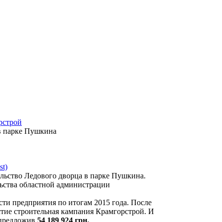
рстрой
 в парке Пушкина
ельство Ледового дворца в парке Пушкина.
льства областной администрации
сти предприятия по итогам 2015 года. После
стие строительная кампания Крамгорстрой. И
, предложив
54 189 924 грн.