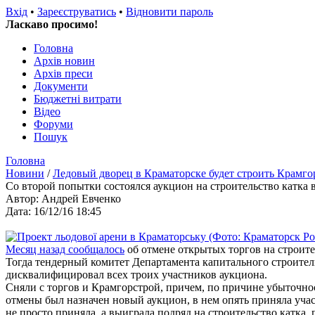
Вхід
•
Зареєструватись
•
Відновити пароль
Ласкаво просимо!
Головна
Архів новин
Архів преси
Документи
Бюджетні витрати
Відео
Форуми
Пошук
Головна
Новини
/
Ледовый дворец в Краматорске будет строить Крамго
Со второй попытки состоялся аукцион на строительство катка
Автор: Андрей Евченко
Дата: 16/12/16 18:45
Месяц назад сообщалось
об отмене открытых торгов на строит
Тогда тендерный комитет Департамента капитального строите
дисквалифицировал всех троих участников аукциона.
Сняли с торгов и Крамгорстрой, причем, по причине убыточно
отмены был назначен новый аукцион, в нем опять приняла уча
не просто приняла, а выиграла подряд на строительство катка