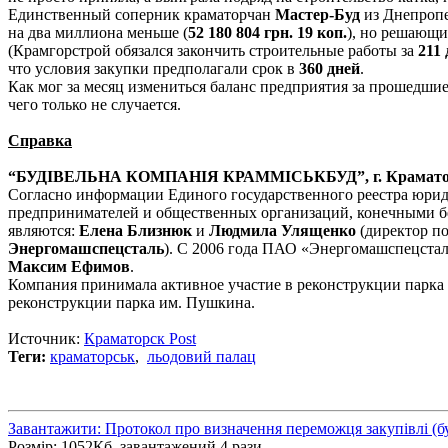
Единственный соперник краматорчан
Мастер-Буд
из Днепропе
на два миллиона меньше (
52 180 804 грн. 19 коп.
), но решающи
(Крамгорстрой обязался закончить строительные работы за
211 
что условия закупки предполагали срок в
360 дней
.
Как мог за месяц измениться баланс предприятия за прошедшие
чего только не случается.
Справка
“БУДІВЕЛЬНА КОМПАНІЯ КРАММІСЬКБУД”, г. Крамато
Согласно информации Единого государственного реестра юрид
предпринимателей и общественных организаций, конечными 
являются:
Елена Близнюк
и
Людмила Улященко
(директор п
Энергомашспецсталь
). С 2006 года ПАО «Энергомашспецстал
Максим Ефимов
.
Компания принимала активное участие в реконструкции парка 
реконструкции парка им. Пушкина.
Источник:
Краматорск Post
Теги:
краматорськ
,
льодовий палац
Завантажити: Протокол про визначення переможця закупівлі (бу
Розмір: 1052Кб, завантажений 4 рази