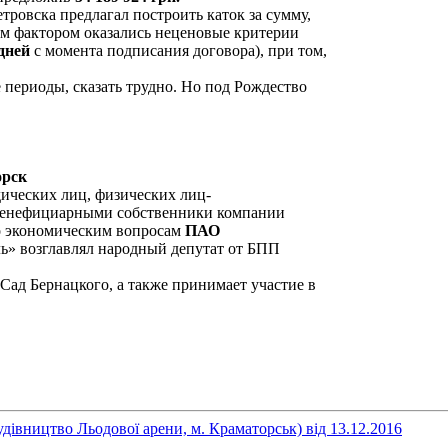
тровска предлагал построить каток за сумму,
м фактором оказались неценовые критерии
дней
с момента подписания договора), при том,
 периоды, сказать трудно. Но под Рождество
рск
ических лиц, физических лиц-
бенефициарными собственники компании
о экономическим вопросам
ПАО
ь» возглавлял народный депутат от БПП
Сад Бернацкого, а также принимает участие в
дівництво Льодової арени, м. Краматорськ) від 13.12.2016