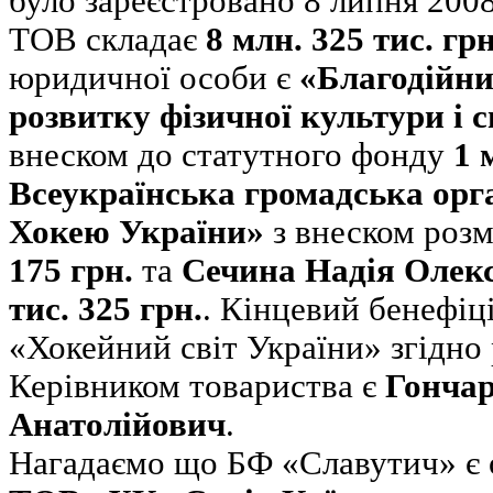
було зареєстровано 8 липня 200
ТОВ складає
8 млн. 325 тис. грн
юридичної особи є
«Благодійн
розвитку фізичної культури і 
внеском до статутного фонду
1 
Всеукраїнська громадська орг
Хокею України»
з внеском роз
175 грн.
та
Сечина Надія Олек
тис. 325 грн.
. Кінцевий бенефіц
«Хокейний світ України» згідно 
Керівником товариства є
Гончар
Анатолійович
.
Нагадаємо що БФ «Славутич» є 