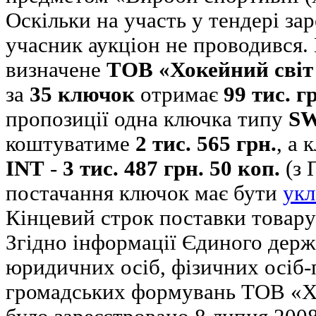
Оскільки на участь у тендері за
учасник аукціон не проводився.
визначене
ТОВ «Хокейний світ
за
35 ключок
отримає
99 тис. г
пропозиції одна ключка типу
SW
коштуватиме
2 тис. 565 грн.
, а
INT
-
3 тис. 487 грн. 50 коп.
(з 
постачання ключок має бути
укл
Кінцевий строк поставки товару:
Згідно інформації Єдиного держ
юридичних осіб, фізичних осіб-
громадських формувань ТОВ «Хо