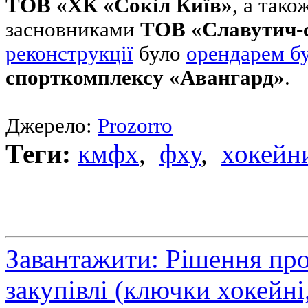
ТОВ «ХК «Сокіл Київ»
, а так
засновниками
ТОВ «Славутич-с
реконструкції
було
орендарем бу
спорткомплексу «Авангард»
.
Джерело:
Prozorro
Теги:
кмфх
,
фху
,
хокейни
Завантажити: Рішення пр
закупівлі (ключки хокейн