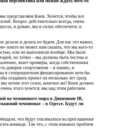
чная перспектива или можно ждать чего-то
 мы представляем Киев. Хочется, чтобы все
силий. Вопрос действительно всегда, очень
цессы, я думаю, мы в силах обеспечить: и
е делали и делать не будем. Для нас это важно,
ом» никто не может нам сказать, что мы кого-то
ностью, или не выполнили вообще. Мы были
сторий, но точно – мы должны быть честны и
жалению, знает примеры, когда собственники
ть доверие спортсменов – и наших, и
ены в стопроцентном финансировании хотя бы
бы создавать проект на несколько лет сразу,
мы хотим этот сезон, конечно же! Киев должен
очень этого хочется, мы над этим работаем.
ой на чемпионате мира в Дивизионе IB,
омашний чемпионат – в Одессе. Будут ли
обещали, что будут откликаться на приглашения
гать команде. Так что, с этим никаких проблем