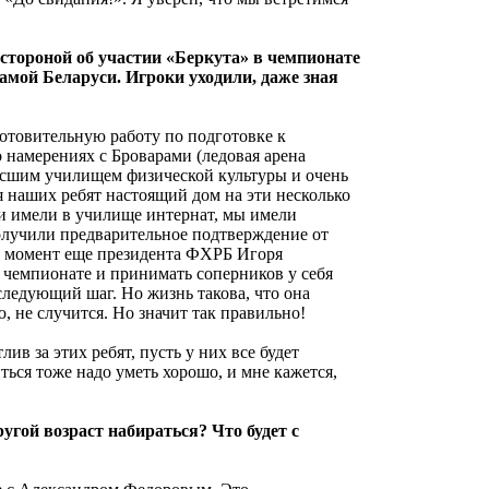
й стороной об участии «Беркута» в чемпионате
самой Беларуси. Игроки уходили, даже зная
отовительную работу по подготовке к
намерениях с Броварами (ледовая арена
ысшим училищем физической культуры и очень
я наших ребят настоящий дом на эти несколько
 и имели в училище интернат, мы имели
получили предварительное подтверждение от
от момент еще президента ФХРБ Игоря
в чемпионате и принимать соперников у себя
следующий шаг. Но жизнь такова, что она
, не случится. Но значит так правильно!
лив за этих ребят, пусть у них все будет
ться тоже надо уметь хорошо, и мне кажется,
угой возраст набираться? Что будет с