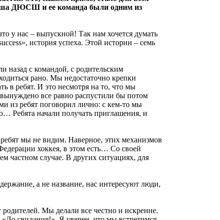
ваша ДЮСШ и ее команда были одним из
то у нас – выпускной! Так нам хочется думать
success», история успеха. Этой истории – семь
ли назад с командой, с родительским
асходиться рано. Мы недостаточно крепки
ь в ребят. И это несмотря на то, что мы
ы вынуждено все равно распустили бы потом
ими из ребят поговорил лично: с кем-то мы
Но… Ребята начали получать приглашения, и
 ребят мы не видим. Наверное, этих механизмов
 Федерации хоккея, в этом есть… Со своей
шем частном случае. В других ситуациях, для
держание, а не название, нас интересуют люди,
 родителей. Мы делали все честно и искренне.
 «До свидания!». Я уверен, что мы встретимся