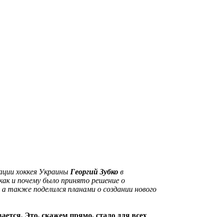
ации хоккея Украины
Георгий Зубко
в
как и почему было принято решение о
а также поделился планами о создании нового
ается. Это, скажем прямо, стало для всех