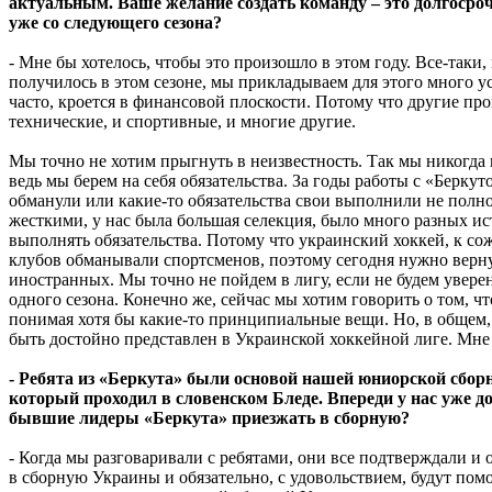
актуальным. Ваше желание создать команду – это долгосро
уже со следующего сезона?
- Мне бы хотелось, чтобы это произошло в этом году. Все-таки,
получилось в этом сезоне, мы прикладываем для этого много у
часто, кроется в финансовой плоскости. Потому что другие про
технические, и спортивные, и многие другие.
Мы точно не хотим прыгнуть в неизвестность. Так мы никогда н
ведь мы берем на себя обязательства. За годы работы с «Беркут
обманули или какие-то обязательства свои выполнили не пол
жесткими, у нас была большая селекция, было много разных и
выполнять обязательства. Потому что украинский хоккей, к со
клубов обманывали спортсменов, поэтому сегодня нужно верну
иностранных. Мы точно не пойдем в лигу, если не будем увер
одного сезона. Конечно же, сейчас мы хотим говорить о том, что
понимая хотя бы какие-то принципиальные вещи. Но, в общем, 
быть достойно представлен в Украинской хоккейной лиге. Мне 
- Ребята из «Беркута» были основой нашей юниорской сборн
который проходил в словенском Бледе. Впереди у нас уже д
бывшие лидеры «Беркута» приезжать в сборную?
- Когда мы разговаривали с ребятами, они все подтверждали и 
в сборную Украины и обязательно, с удовольствием, будут помо