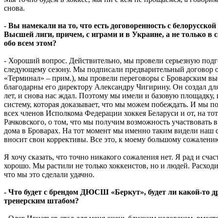
снова.
- Вы намекали на то, что есть договоренность с белорусско
Высшей лиги, причем, с играми и в Украине, а не только в 
обо всем этом?
- Хороший вопрос. Действительно, мы провели серьезную подг
следующему сезону. Мы подписали предварительный договор о 
«Терминал» – прим.), мы провели переговоры с Броварским в
благодарны его директору Александру Чигирину. Он создал дл
лет, и снова нас ждал. Поэтому мы имели и базовую площадку,
систему, которая доказывает, что мы можем побеждать. И мы 
всех членов Исполкома Федерации хоккея Беларуси и от, на т
Рачковского, о том, что мы получим возможность участвовать 
дома в Броварах. На тот момент мы именно таким видели наш 
вносит свои коррективы. Все это, к моему большому сожалению
Я хочу сказать, что точно никакого сожаления нет. Я рад и счаст
хорошо. Мы растили не только хоккеистов, но и людей. Расходи
что мы это сделали удачно.
- Что будет с брендом ДЮСШ «Беркут», будет ли какой-то др
тренерским штабом?