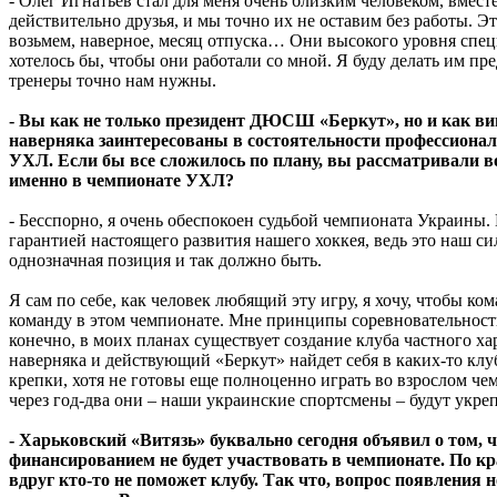
- Олег Игнатьев стал для меня очень близким человеком, вмес
действительно друзья, и мы точно их не оставим без работы. Э
возьмем, наверное, месяц отпуска… Они высокого уровня специ
хотелось бы, чтобы они работали со мной. Я буду делать им пре
тренеры точно нам нужны.
- Вы как не только президент ДЮСШ «Беркут», но и как ви
наверняка заинтересованы в состоятельности профессиона
УХЛ. Если бы все сложилось по плану, вы рассматривали в
именно в чемпионате УХЛ?
- Бесспорно, я очень обеспокоен судьбой чемпионата Украины
гарантией настоящего развития нашего хоккея, ведь это наш 
однозначная позиция и так должно быть.
Я сам по себе, как человек любящий эту игру, я хочу, чтобы ко
команду в этом чемпионате. Мне принципы соревновательности
конечно, в моих планах существует создание клуба частного ха
наверняка и действующий «Беркут» найдет себя в каких-то клуб
крепки, хотя не готовы еще полноценно играть во взрослом чем
через год-два они – наши украинские спортсмены – будут укре
- Харьковский «Витязь» буквально сегодня объявил о том, ч
финансированием не будет участвовать в чемпионате. По кра
вдруг кто-то не поможет клубу. Так что, вопрос появления 