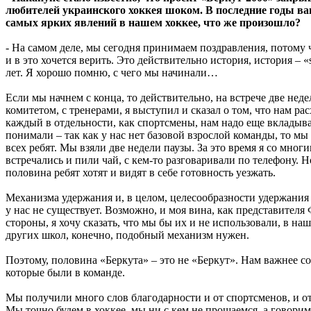
любителей украинского хоккея шоком. В последние годы 
самых ярких явлений в нашем хоккее, что же произошло?
- На самом деле, мы сегодня принимаем поздравления, потому ч
и в это хочется верить. Это действительно история, история – «
лет. Я хорошо помню, с чего мы начинали…
Если мы начнем с конца, то действительно, на встрече две неде
комитетом, с тренерами, я выступил и сказал о том, что нам р
каждый в отдельности, как спортсмены, нам надо еще вкладыват
понимали – так как у нас нет базовой взрослой команды, то м
всех ребят. Мы взяли две недели паузы. За это время я со мног
встречались и пили чай, с кем-то разговаривали по телефону. 
половина ребят хотят и видят в себе готовность уезжать.
Механизма удержания и, в целом, целесообразности удержания
у нас не существует. Возможно, и моя вина, как представителя
стороны, я хочу сказать, что мы бы их и не использовали, в на
других школ, конечно, подобный механизм нужен.
Поэтому, половина «Беркута» – это не «Беркут». Нам важнее со
которые были в команде.
Мы получили много слов благодарности и от спортсменов, и от
Мы точно будем в хоккее, мы ни с кем не прощаемся, а говорим