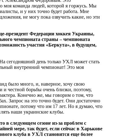
те с Александром Федоровым. Это
то моя команда людей, которой я горжусь. Мы
алисты, и у них точно будет работа. Мне
дложения, не могу пока озвучить какие, но эти
це-президент Федерации хоккея Украины,
льного чемпионата страны – чемпионата
озможность участия «Беркута», в будущем,
. На сегодняшний день только УХЛ может стать
сильный внутренний чемпионат! Это моя
манд было много, и, наверное, хочу свою
 и честной борьбы очень близки, поэтому,
рактера. Конечно же, мы говорим о том, что
ах. Запрос на это точно будет. Они достаточно
пионате, потому что им 17 лет. Но я думаю, что
плять наши украинские клубы.
то в следующем сезоне из-за проблем с
йней мере, так будет, если сейчас в Харькове
нового клуба в УХЛ становится еще более