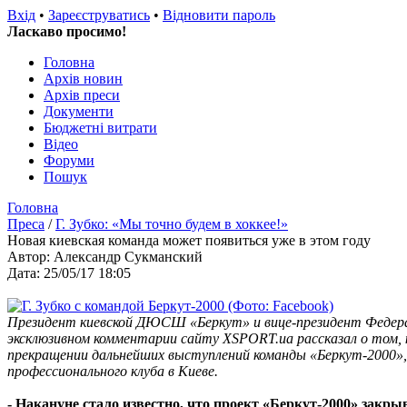
Вхід
•
Зареєструватись
•
Відновити пароль
Ласкаво просимо!
Головна
Архів новин
Архів преси
Документи
Бюджетні витрати
Відео
Форуми
Пошук
Головна
Преса
/
Г. Зубко: «Мы точно будем в хоккее!»
Новая киевская команда может появиться уже в этом году
Автор: Александр Сукманский
Дата: 25/05/17 18:05
Президент киевской ДЮСШ «Беркут» и вице-президент Федер
эксклюзивном комментарии сайту XSPORT.ua рассказал о том, 
прекращении дальнейших выступлений команды «Беркут-2000», 
профессионального клуба в Киеве.
- Накануне стало известно, что проект «Беркут-2000» закрыв