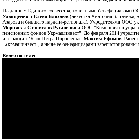
По данным Единого госреестра, конечными бенефициарами О
Ульященко
и
Елена Близнюк
(невестка Анатолия Близнюка, 
Азарова и бывшего нардепа-регионала). Учредителями ООО у
Морозов
и
Станислав Русаненко
и ООО "Компания по управ
пенсионных фондов Укрмашинвест". До февраля 2014 учредит
из фракции "Блок Петра Порошенко"
Максим Ефимов
. Ранее
"Укрмашинвест", а ныне ее бенефициарами зарегистрированы 
Видео по теме: