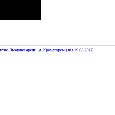
цтво Льодової арени, м. Краматорськ) від 19.08.2017