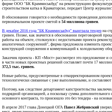
фирме ООО "БК Краммиськбуд" на реконструкцию физкультурн
строительством катка в Краматорске, передает Центр журналис
В обосновании говорится о необходимости проведения дополни
первоначальном проекте сметой в
54 миллиона гривен
.
В декабре 2016 года "БК Краммиськбуд" выиграла тендер
на ст
гривен. Позже, как значится в обосновании переговорной про
работы на объекте, столкнулся с недостатками проекта реконст
аналогичных сооружений", фирма предложила изменить проек
конструкций сооружения и коммуникаций к холодильному обо
Заказчик проекта - КП «Мост» рассмотрел это предложение и с
в части новых проектных решений составляет почти 17 миллион
372,5 тыс. гривен.
Новые работы, предусмотренные в откорректированном проект
технологически связанные с уже выполненными, и составляют
Поэтому, как следствие департамент капстроительства заключ
подрядной организацией, а поскольку сумма дополнительного
основного контракта, то произошло это без тендера - на осно
В апреле 2017 глава Донецкой ОГА
Павел Жебривский
уверял,
мест, двумя теннисными кортами, детской площадкой и паркинг