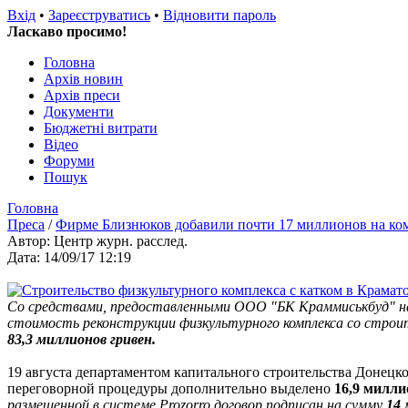
Вхід
•
Зареєструватись
•
Відновити пароль
Ласкаво просимо!
Головна
Архів новин
Архів преси
Документи
Бюджетні витрати
Відео
Форуми
Пошук
Головна
Преса
/
Фирме Близнюков добавили почти 17 миллионов на ком
Автор: Центр журн. расслед.
Дата: 14/09/17 12:19
Со средствами, предоставленными ООО "БК Краммиськбуд" н
стоимость реконструкции физкультурного комплекса со строи
83,3 миллионов гривен.
19 августа департаментом капитального строительства Донецк
переговорной процедуры дополнительно выделено
16,9 милли
размещенной в системе Prozorro договор подписан на сумму
14 