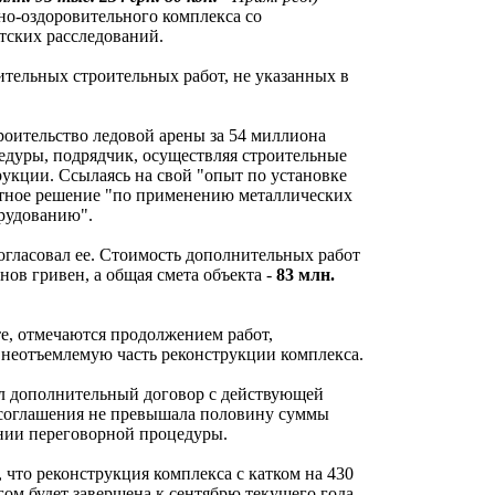
о-оздоровительного комплекса со
тских расследований.
тельных строительных работ, не указанных в
роительство ледовой арены за 54 миллиона
цедуры, подрядчик, осуществляя строительные
рукции. Ссылаясь на свой "опыт по установке
тное решение "по применению металлических
рудованию".
огласовал ее. Стоимость дополнительных работ
ов гривен, а общая смета объекта -
83 млн.
е, отмечаются продолжением работ,
 неотъемлемую часть реконструкции комплекса.
ил дополнительный договор с действующей
 соглашения не превышала половину суммы
вании переговорной процедуры.
 что реконструкция комплекса с катком на 430
ом будет завершена к сентябрю текущего года.