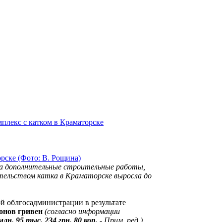
плекс с катком в Краматорске
а дополнительные строительные работы,
тельством катка в Краматорске выросла до
ой облгосадминистрации в результате
онов гривен
(согласно информации
млн. 95 тыс. 234 грн. 80 коп.
- Прим. ред.)