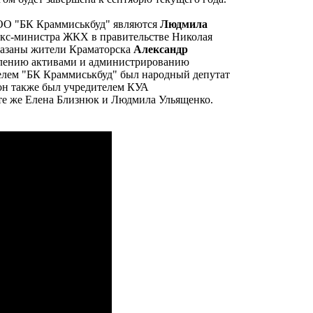
ОО "БК Краммиськбуд" являются
Людмила
экс-министра ЖКХ в правительстве Николая
казаны жители Краматорска
Александр
лению активами и администрированию
елем "БК Краммиськбуд" был народный депутат
 он также был учредителем КУА
те же Елена Близнюк и Людмила Ульященко.