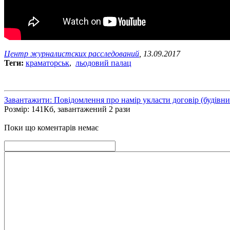
Центр журналистских расследований
, 13.09.2017
Теги:
краматорськ
,
льодовий палац
Завантажити: Повідомлення про намір укласти договір (будівни
Розмір: 141Кб, завантажений 2 рази
Поки що коментарів немає