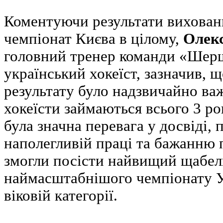
Коментуючи результати вихован
чемпіонат Києва в цілому,
Олек
головний тренер команди «Шерш
український хокеїст, зазначив, 
результату було надзвичайно важ
хокеїсти займаються всього 3 ро
була значна перевага у досвіді, 
наполегливій праці та бажанню
змогли посісти найвищий щабел
наймасштабнішого чемпіонату Ук
віковій категорії.