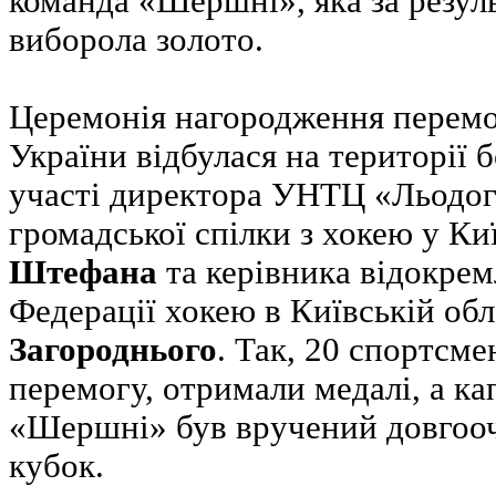
команда «Шершні», яка за резул
виборола золото.
Церемонія нагородження перемо
України відбулася на території б
участі директора УНТЦ «Льодог
громадської спілки з хокею у Ки
Штефана
та керівника відокрем
Федерації хокею в Київській об
Загороднього
. Так, 20 спортсме
перемогу, отримали медалі, а ка
«Шершні» був вручений довгооч
кубок.