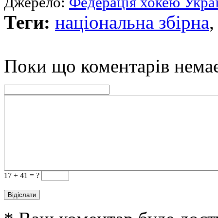
Джерело:
Федерація хокею Укра
Теги:
національна збірна
Поки що коментарів нема
17 +
41 = ?