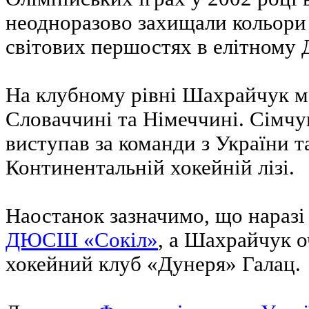
неодноразово захищали кольори
світових першостях в елітному Д
На клубному рівні Шахрайчук ма
Словаччині та Німеччині. Сімчук
виступав за команди з України 
Континентальній хокейній лізі.
Наостанок зазначимо, що нараз
ДЮСШ «Сокіл»
, а Шахрайчук 
хокейний клуб «Дунеря» Галац.