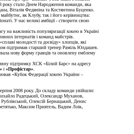
08 року стало Днем Народження команди, яка
ана, Віталія Федяніна та Костянтина Буценко.
айбутнє, як Клубу, так і його керівництва:
наті. У нас великі амбіції - створити свою
агу на важливість популяризації хокею в Україні
ивних інтернатів і команд майстрів.
плаві молодості та досвіду» хлопців, які
ком підтримав старший тренер Раміль Юлдашев.
вала нову форму гравців та оновлену емблему
ктивну підтримку ХСК «Білий Барс» на адресу
»
і
«Профістар»
.
оював «Кубок Федерації хокею України –
ерпня 2008 року. До складу команди увійшли:
Михайло Радецький, Олександр Муханов,
 Рублівський, Олексій Бернацький, Денис
етятько, Максим Приятель, Вадим Лоік,