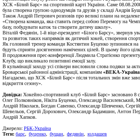
ХСК «Білий Барс» на спортивній карті України. Саме 08.08.20
була створена групою однодумців та друзів у складі Андрія Бущ
Також Андрій Петрович розповів про великі плани на недалеке м
«Створена команда, яка ставить перед собою Перемогу на Чемпіо
базу, побудувати каток та створити дитячу школу».
Віталій Федянін, 1-й віце-президент «Білого Барсу», звернув ув
та розвиток таких напрямків як дитячий хокей, створення спорт
Як головний тренер команди Костянтин Буценко зупинився на «с
будуть сприяти досягненню намічених цілей. В цьому його ціл
В продовження прес-конференції Людмила Стратієнко презенту
Клубу, що викликало позитивні емоції залу.
В кульмінації заходу усі спікери висловили слова подяки за а
Броварської районної адміністрації, компаніям
«ВЕКА-Україна
Нагадаємо, що ХСК «Білий Барс» після тотальних змін вже зав
відкриття сезону».
Довідка:
Хокейно-спортивний клуб «Білий Барс» засновано 8 с
Олег Полковніков, Нікіта Буценко, Олександр Василевський, 
Андрій Ніколаєв, Богдан Савенко, Олександр Шевченко, Сергій
Шевельов, Сергій Дорохович, Олександр Бадамшин, Антон Пер
Андрій Хапков.
Джерело:
РБК-Україна
Теги:
барс
,
буценко
,
бущан
,
федянін
,
юлдашев