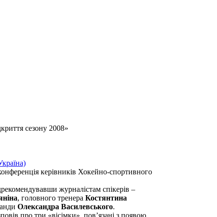
криття сезону 2008»
-конференція керівників Хокейно-спортивного
ідрекомендувавши журналістам спікерів –
яніна
, головного тренера
Костянтина
манди
Олександра Василевського
.
овів про три «вісімки», пов’язані з появою