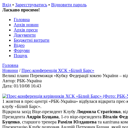
Вхід
•
Зареєструватись
•
Відновити пароль
Ласкаво просимо!
Головна
Архів новин
Архів преси
Документи
Бюджетні витрати
Відео
Форуми
Пошук
Головна
Новини
/
Прес-конференція ХСК «Білий Барс»
Великі плани Переможця «Кубку Федерації хокею України – від
Автор: РБК-Україна
Дата: 01/10/08 16:43
1 жовтня в прес-центрі «РБК-Україна» відбулася відкрита прес
клубу «Білий Барс».
Відкрила захід Віце-президент Клубу
Людмила Стратієнко
, в
Президента
Андрія Бущана
, 1-го віце-президента
Віталія Фед
Буценко
, старшого тренера
Раміля Юлдашева
та капітана ко
Презентацію Клубу розпочав Андрій Петрович Бущан, який розп