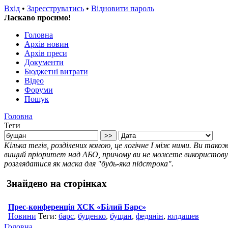
Вхід
•
Зареєструватись
•
Відновити пароль
Ласкаво просимо!
Головна
Архів новин
Архів преси
Документи
Бюджетні витрати
Відео
Форуми
Пошук
Головна
Теги
Кілька тегів, розділених комою, це логічне І між ними. Ви так
вищий пріоритет над АБО, причому ви не можете використовува
розглядатися як маска для "будь-яка підстрока".
Знайдено на сторінках
Прес-конференція ХСК «Білий Барс»
Новини
Теги:
барс
,
буценко
,
бущан
,
федянін
,
юлдашев
Головна