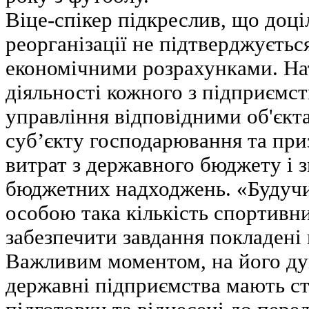
Віце-спікер підкреслив, що доціл
реорганізації не підтверджуєтьс
економічними розрахунками. На
діяльності кожного з підприємс
управління відповідними об'єкт
суб’єкту господарювання та при
витрат з державного бюджету і 
бюджетних надходжень. «Будуч
особою така кількість спортивни
забезпечити завдання покладені н
Важливим моментом, на його думк
державні підприємства мають ст