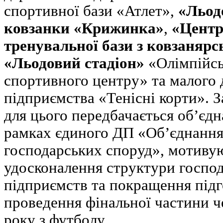
спортивної бази «Атлет»,
«Льод
ковзанки «Крижинка»
,
«Центр
тренувальної бази з ковзанярс
«Льодовий стадіон»
«Олімпійсь
спортивного центру» та малого
підприємства «Тенісні корти». З
для цього передбачається об’єдн
рамках єдиного ДП «Об’єднання
господарських споруд», мотиву
удосконалення структури госпо
підприємств та покращення підг
проведення фінальної частини 
року з футболу.