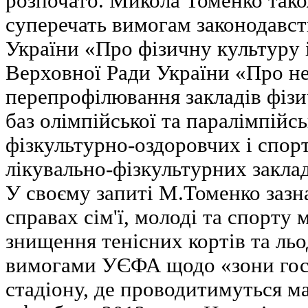
розпочато. Микола Томенко також
суперечать вимогам законодавст
України «Про фізичну культуру 
Верховної Ради України «Про н
перепрофілювання закладів фізич
баз олімпійської та паралімпійсь
фізкультурно-оздоровчих і спор
лікувально-фізкультурних заклад
У своєму запиті М.Томенко зазн
справах сім'ї, молоді та спорту 
знищення тенісних кортів та льо
вимогами УЄФА щодо «зони гос
стадіону, де проводитимуться м