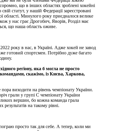
 Адже ми не були членами Федерації хокею
 соромно, що в інших областях зроблені хокейні
свій статут, у нашій Федерації зареєстровані
ї області. Минулого року приєдналося велике
ож у нас грає Дрогобич, Яворів, Розділ має
ься, що наша область оживе.
2 року в нас, в Україні. Адже хокей не завод
— вже готовий спортсмен. Потрібно дуже багато
юдину.
дного регіону, яка б могла не просто
 командами, скажімо, із Києва, Харкова,
 пора виходити на рівень чемпіонату України.
річ грали у групі С чемпіонату України
великих вершин, бо кожна команда грала
х результатів на такому рівні.
пограю просто так для себе. А тепер, коли ми