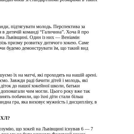
анди, підтягувати молодь. Перспектива за
я в дитячій команді “Галичина”. Хоча й про
й на Львівщині. Один із них — Веніамін
різь призму розвитку дитячого хокею. Саме
аючи будемо демонструвати їм, що такий вид
ємо їх на матчі, які проходять на нашій арені.
ємо. Завжди раді бачити дітей і молодь, які
діток до нашої хокейної школи, батьки
и допомагали чим могли. Цього року вже так
занять побачили, що їхні діти стали більш
ндна гра, яка виховує мужність і дисципліну, в
 ФХЛ?
Розумію, що хокей на Львівщині існував 6 — 7