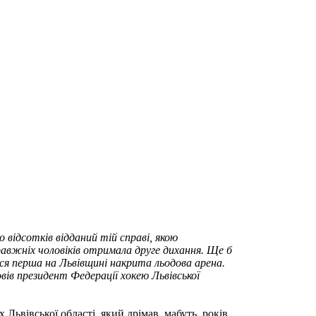
 відсотків відданий тій справі, якою
равжніх чоловіків отримала друге дихання. Ще б
ася перша на Львівщині накрита льодова арена.
ів президент Федерації хокею Львівської
Львівської області, який дрімав, мабуть, років