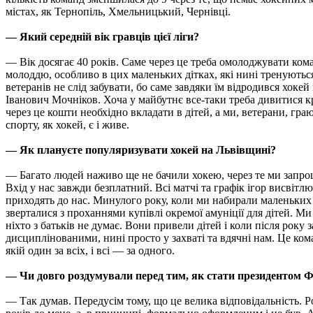
містах, як Тернопіль, Хмельницький, Чернівці.
— Який середній вік гравців цієї ліги?
— Вік досягає 40 років. Саме через це треба омолоджувати ком
молоддю, особливо в цих маленьких дітках, які нині тренуютьс
ветеранів не слід забувати, бо саме завдяки їм відродився хоке
Іванович Мочніков. Хоча у майбутнє все-таки треба дивитися к
через це кошти необхідно вкладати в дітей, а ми, ветерани, гр
спорту, як хокей, є і живе.
— Як плануєте популяризувати хокей на Львівщині?
— Багато людей наживо ще не бачили хокею, через те ми запрошу
Вхід у нас завжди безплатний. Всі матчі та графік ігор висвітлю
приходять до нас. Минулого року, коли ми набирали маленьких 
зверталися з проханнями купівлі окремої амуніції для дітей. М
ніхто з батьків не думає. Вони привели дітей і коли після року 
дисциплінованими, нині просто у захваті та вдячні нам. Це кома
якій один за всіх, і всі — за одного.
— Чи довго роздумували перед тим, як стати президентом
— Так думав. Передусім тому, що це велика відповідальність. 