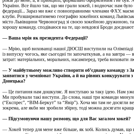
років до мене, а, в принципі, формально оформленим і не був.
України. Все йшло так, що ми грали хокей, і водночас нам було
федерації... Зараз ми вже є повноправними членами ФХУ, маємо 
клуби. Розширюватимемо географію хокейних команд Львівсько
місто Львівщини Червоноград зі своєю хокейною дружиною, так
хорошу команду, сподіваюся на те, що невдовзі Броди доєднают
— Ваша мрія як президента Федерації?
— Мрію, щоб вихованці нашої ДЮСШ виступили на Олімпіаді 202
із випуску чогось, яке сьогодні ти започаткував, а на завтра 
затрат: матеріальних, моральних, насамперед, треба виховати л
— У майбутньому можливо створити об’єднану команду з Захі
заявитися у чемпіонат України, а й на рівних конкурувати з
Донецька?
— Це питання нам дошкуляє. Я виступаю за таку ідею. Нам уже
Ми пробували такі виступи. До слова, наші три команди минуло
(“Експрес”, “ВІМ-Беркут” та “Явір”). Хоча ми там не досягли 
зокрема, але якби ми зробили збірну, тоді можна досягати кращи
— Підсумовуючи нашу розмову, що для Вас загалом хокей?
— Хокей тепер для мене вже більше, як хобі. Колись думав, що 