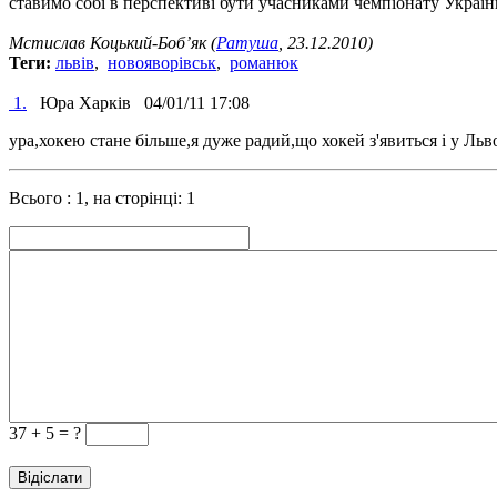
ставимо собі в перспективі бути учасниками чемпіонату України
Мстислав Коцький-Боб’як (
Ратуша
, 23.12.2010)
Теги:
львів
,
новояворівськ
,
романюк
1.
Юра Харків
04/01/11 17:08
ура,хокею стане більше,я дуже радий,що хокей з'явиться і у Льв
Всього : 1, на сторінці: 1
37 +
5 = ?