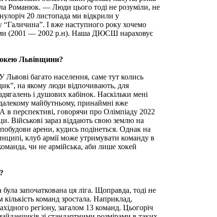
ла Романюк. — Люди цього тоді не розуміли, не
нулоріч 20 листопада ми відкрили у
у “Галичина”. І вже наступного року хочемо
тьми (2001 — 2002 р.н). Наша ДЮСШ нараховує
 хокею Львівщини?
У Львові багато населення, саме тут колись
едик”, на якому люди відпочивають, для
здягалень і душових кабінок. Наскільки мені
недалекому майбутньому, принаймні вже
 А в перспективі, говорячи про Олімпіаду 2022
ци. Військові зараз віддають свою землю на
 побудови арени, кудись подінеться. Однак на
ринципі, клуб армії може утримувати команду в
команда, чи не армійська, аби лише хокей
?
була започаткована ця ліга. Щоправда, тоді не
м кількість команд зростала. Наприклад,
ахідного регіону, загалом 13 команд. Цьогоріч
 майданчиків зі стандартними розмірами в таких