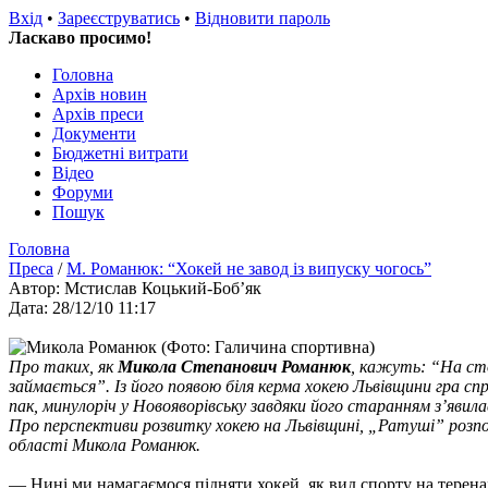
Вхід
•
Зареєструватись
•
Відновити пароль
Ласкаво просимо!
Головна
Архів новин
Архів преси
Документи
Бюджетні витрати
Відео
Форуми
Пошук
Головна
Преса
/
М. Романюк: “Хокей не завод із випуску чогось”
Автор: Мстислав Коцький-Боб’як
Дата: 28/12/10 11:17
Про таких, як
Микола Степанович Романюк
, кажуть: “На сто
займається”. Із його появою біля керма хокею Львівщини гра сп
пак, минулоріч у Новояворівську завдяки його старанням з’явил
Про перспективи розвитку хокею на Львівщині, „Ратуші” розпов
області Микола Романюк.
— Нині ми намагаємося підняти хокей, як вид спорту на теренах 