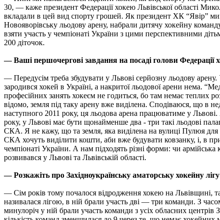
30, — каже президент Федерації хокею Львівської області Мико
вкладали в цей вид спорту грошей. Як президент ХК “Явір” ми
Новояворівську льодову арену, набрали дитячу хокейну команд
взяти участь у чемпіонаті України з цими перспективними ді
200 діточок.
— Ваші першочергові завдання на посаді голови Федерації
— Передусім треба збудувати у Львові серйозну льодову арену. 
зародився хокей в Україні, а накритої льодової арени нема. “М
професійних занять хокеєм не годиться, бо там немає теплих ро
відомо, земля під таку арену вже виділена. Сподіваюся, що в 
наступного 2011 року, ця льодова арена працюватиме у Львові.
року, у Львові має бути щонайменше два - три такі льодові пала
СКА. Я не кажу, що та земля, яка виділена на вулиці Пулюя для
СКА хочуть виділити кошти, аби вже будувати ковзанку, і, в п
чемпіонаті України. А нам підходять різні форми: чи армійська 
розвивався у Львові та Львівській області.
— Розкажіть про Західноукраїнську аматорську хокейну лігу
— Сім років тому почалося відродження хокею на Львівщині, та 
називалася лігою, в ній брали участь дві — три команди. З часо
минулоріч у ній брали участь команди з усіх обласних центрів З
кількість команд зменшилася до 9 через те, що немає хокейних