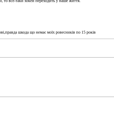
, то все-таки хокей переходить у наше життя.
ові,правда шкода що немає моїх ровесників по 15 років