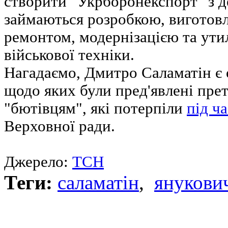
створити "Укрборонекспорт" з 
займаються розробкою, виготовл
ремонтом, модернізацією та утил
військової техніки.
Нагадаємо, Дмитро Саламатін є 
щодо яких були пред'явлені прет
"бютівцям", які потерпіли
під ч
Верховної ради.
Джерело:
ТСН
Теги:
саламатін
,
янукови