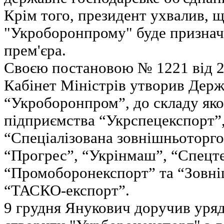
Крім того, президент ухвалив, 
"Укроборонпрому" буде признач
прем'єра.
Своєю постановою № 1221 від 2
Кабінет Міністрів утворив Дер
“Укроборонпром”, до складу як
підприємства “Укрспецекспорт”,
“Спеціалізована зовнішньоторго
“Прогрес”, “Укрінмаш”, “Спецт
“Промоборонекспорт” та “Зовні
“ТАСКО-експорт”.
9 грудня Янукович доручив уряд