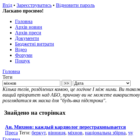
Вхід
•
Зареєструватись
•
Відновити пароль
Ласкаво просимо!
Головна
Архів новин
Архів преси
Документи
Бюджетні витрати
Відео
Форуми
Пошук
Головна
Теги
Кілька тегів, розділених комою, це логічне І між ними. Ви так
вищий пріоритет над АБО, причому ви не можете використовува
розглядатися як маска для "будь-яка підстрока".
Знайдено на сторінках
Ан. Михнов: каждый кардиолог перестраховывается
Преса
Теги:
беркут
,
вінниця
,
міхнов
,
національна збірна
,
чу
Головна