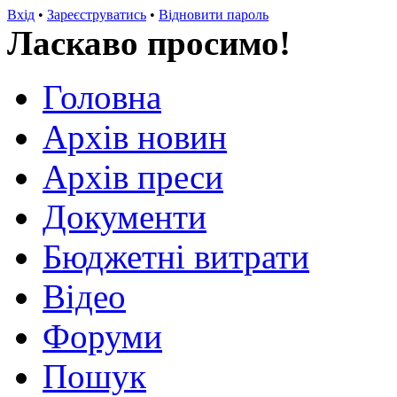
Вхід
•
Зареєструватись
•
Відновити пароль
Ласкаво просимо!
Головна
Архів новин
Архів преси
Документи
Бюджетні витрати
Відео
Форуми
Пошук