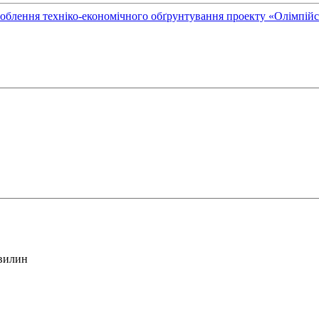
облення техніко-економічного обґрунтування проекту «Олімпійськ
хвилин