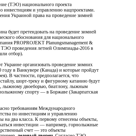
ние (ТЭО) национального проекта
по инвестициям и управлению нацпроектами.
чения Украиной права на проведение зимней
ина будет претендовать на проведение зимней
ческого обоснования для национального
омпания PROPROJEKT Planungsmanagement &
ке ТЭО проведения летней Олимпиады-2016 в
шли отбор).
ют Украине организовать проведение зимних
 году в Ванкувере (Канада) и которые пройдут
я). В частности, предполагается, что
истайлу, шорт-треку и фигурному катанию будут
а, лыжному двоеборью, биатлону, лыжным
орнолыжному спорту — в Боржаве (Закарпатская
гласно требованиям Международного
нтства по инвестициям и управлению
ны на два класса. К первому отнесены объекты,
лекаться инвестиции — например, горнолыжные
арственный счет — это объекты
апример,
ледовый дворец
. Согласно ТЭО,