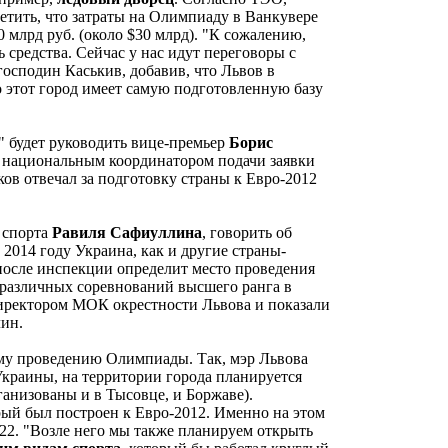
етить, что затраты на Олимпиаду в Ванкувере
 млрд руб. (около $30 млрд). "К сожалению,
средства. Сейчас у нас идут переговоры с
осподин Каськив, добавив, что Львов в
 этот город имеет самую подготовленную базу
 будет руководить вице-премьер
Борис
 национальным координатором подачи заявки
в отвечал за подготовку страны к Евро-2012
 спорта
Равиля Сафиуллина
, говорить об
 2014 году Украина, как и другие страны-
после инспекции определит место проведения
различных соревнований высшего ранга в
директором МОК окрестности Львова и показали
ин.
ому проведению Олимпиады. Так, мэр Львова
Украины, на территории города планируется
анизованы и в Тысовце, и Боржаве).
орый был построен к Евро-2012. Именно на этом
22. "Возле него мы также планируем открыть