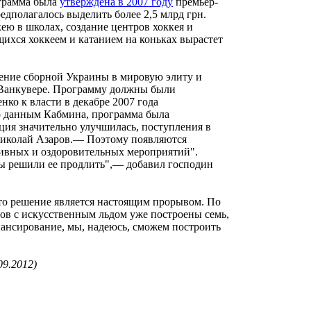
грамма была
утверждена в 2007 году
премьер-
дполагалось выделить более 2,5 млрд грн.
кею в школах, создание центров хоккея и
ихся хоккеем и катанием на коньках вырастет
щение сборной Украины в мировую элиту и
в Ванкувере. Программу должны были
нко к власти в декабре 2007 года
По данным Кабмина, программа была
ция значительно улучшилась, поступления в
 Николай Азаров.— Поэтому появляются
ивных и оздоровительных мероприятий".
мы решили ее продлить",— добавил господин
это решение является настоящим прорывом. По
тов с искусственным льдом уже построены семь,
инансирование, мы, надеюсь, сможем построить
.09.2012)