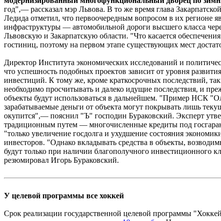
модернизированный многофункциональный дворец по зимн
год",— рассказал мэр Львова. В то же время глава Закарпатск
Ледида отметил, что первоочередным вопросом в их регионе я
инфраструктуры — автомобильной дороги высшего класса чере
Львовскую и Закарпатскую области. "Что касается обеспечения
гостиниц, поэтому на первом этапе существующих мест достат
Директор Института экономических исследований и политиче
что успешность подобных проектов зависит от уровня развития
инвестиций. К тому же, кроме краткосрочных последствий, так
необходимо просчитывать и далеко идущие последствия, и пре
объекты будут использоваться в дальнейшем. "Пример НСК "О
зарабатываемые деньги от объекта могут покрывать лишь теку
окупится",— пояснил "Ъ" господин Бураковский. Эксперт утве
традиционным путем — многочисленные кредиты под госгара
"только увеличение госдолга и ухудшение состояния экономик
инвесторов. "Однако вкладывать средства в объекты, возводи
будут только при наличии благополучного инвестиционного кли
резюмировал Игорь Бураковский.
У целевой программы все хоккей
Срок реализации государственной целевой программы "Хоккей