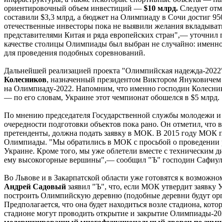
ориентировочный объем инвестиций —
$10 млрд.
Следует отм
составили $3,3 млрд, а бюджет на Олимпиаду в Сочи достиг 950
отечественные инвесторы пока не выявили желания вкладывать 
представителями Китая и ряда европейских стран",— уточнил г
качестве столицы Олимпиады был выбран не случайно: именно
для проведения подобных соревнований.
Дальнейшей реализацией проекта "Олимпийская надежда-2022"
Колесников
, назначенный президентом Виктором Януковичем
на Олимпиаду-2022. Напомним, что именно господин Колеснико
— по его словам, Украине этот чемпионат обошелся в $5 млрд.
По мнению председателя Государственной службы молодежи и
очередности подготовки объектов пока рано. Он отметил, что в
претенденты, должна подать заявку в МОК. В 2015 году МОК 
Олимпиады. "Мы обратились в МОК с просьбой о проведении 
Украине. Кроме того, мы уже облетели вместе с техническим 
ему высокогорные вершины",— сообщил "Ъ" господин Сафиул
Во Львове и в Закарпатской области уже готовятся к возможн
Андрей Садовый
заявил "Ъ", что, если МОК утвердит заявку 
построить Олимпийскую деревню (подобные деревни будут орг
Предполагается, что она будет находиться возле стадиона, кот
стадионе могут проводить открытие и закрытие Олимпиады-20