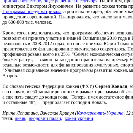
принял соответствующее решение 10 сентября
. Напомним, про
министром Виктором Януковичем. На развитие хоккея тогда пре
Программа предусматривала
строительство арен, обучение хок
проведение соревнований. Планировалось, что число занимающ
до 600-800 тыс. человек.
Кроме того, предполагалось, что программа обеспечит возвра
позволит ей принять участие в зимней Олимпиаде 2010 года 
реализовать в 2008-2012 годах, но после прихода Юлии Тимоше
правительства ее финансирование значительно сократилось. 
профинансирована всего на 25%. "Сейчас экономическая ситуа
бюджет растут,— заявил на заседании правительства премьер
реальные возможности для финансирования культурных, спорт
"Учитывая социальное значение программы развития хоккея, 
Азаров.
По словам генсека Федерации хоккея (ФХУ)
Сергея Коваля
, 
его словам, из 60 запланированных в рамках программы объек
а еще пять сдадут до конца года. "Теперь, имея достаточное ф
и остальные 48",— предполагает господин Коваль.
Ирина Лопатина, Вячеслав Хрипун (
Коммерсантъ-Украина
, 12
Теги:
львів
,
льодовий палац
,
хокей україни