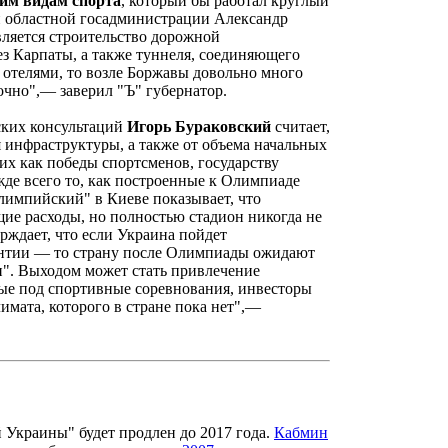
им видам спорта
, который бы работал круглый
ой областной госадминистрации Александр
вляется строительство дорожной
з Карпаты, а также туннеля, соединяющего
 отелями, то возле Боржавы довольно много
очно",— заверил "Ъ" губернатор.
ских консультаций
Игорь Бураковский
считает,
 инфраструктуры, а также от объема начальных
их как победы спортсменов, государству
жде всего то, как построенные к Олимпиаде
лимпийский" в Киеве показывает, что
щие расходы, но полностью стадион никогда не
рждает, что если Украина пойдет
нтии — то страну после Олимпиады ожидают
и". Выходом может стать привлечение
мые под спортивные соревнования, инвесторы
мата, которого в стране пока нет",—
 Украины" будет продлен до 2017 года.
Кабмин