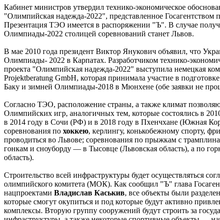
Кабинет министров утвердил технико-экономическое обоснова
"Олимпийская надежда-2022", представленное Госагентством 
Презентация ТЭО имеется в распоряжении "Ъ". В случае полу
Олимпиады-2022 столицей соревнований станет Львов.
В мае 2010 года президент Виктор Янукович объявил, что Укра
Олимпиады- 2022 в Карпатах. Разработчиком технико-экономи
проекта "Олимпийская надежда-2022" выступила немецкая к
Projektberatung GmbH, которая принимала участие в подготов
Баку и зимней Олимпиады-2018 в Мюнхене (обе заявки не про
Согласно ТЭО, расположение страны, а также климат позволя
Олимпийских игр, аналогичных тем, которые состоялись в 2010
в 2014 году в Сочи (РФ) и в 2018 году в Пхенчхане (Южная Коре
соревнования по
хоккею
, керлингу, конькобежному спорту, фр
проводиться во Львове; соревнования по прыжкам с трамплин
гонкам и сноуборду — в Тысовце (Львовская область), а по г
область).
Строительство всей инфраструктуры будет осуществляться со
олимпийского комитета (МОК). Как сообщил "Ъ" глава Госаге
нацпроектами
Владислав Каськив
, все объекты были разделе
которые смогут окупиться и под которые будут активно прив
комплексы. Вторую группу сооружений будут строить за госуд
инфраструктуры, а также некоторые спортивные объекты — н