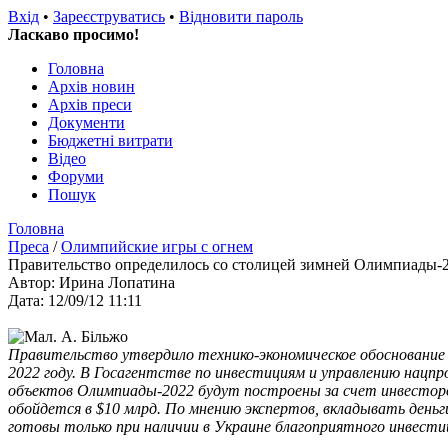
Вхід
•
Зареєструватись
•
Відновити пароль
Ласкаво просимо!
Головна
Архів новин
Архів преси
Документи
Бюджетні витрати
Відео
Форуми
Пошук
Головна
Преса
/
Олимпийские игры с огнем
Правительство определилось со столицей зимней Олимпиады-
Автор: Ирина Лопатина
Дата: 12/09/12 11:11
Правительство утвердило технико-экономическое обоснование 
2022 году. В Госагентстве по инвестициям и управлению нац
объектов Олимпиады-2022 будут построены за счет инвесторо
обойдется в $10 млрд. По мнению экспертов, вкладывать день
готовы только при наличии в Украине благоприятного инвести