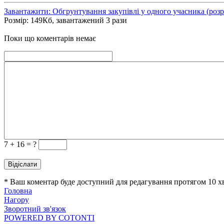
Завантажити: Обгрунтування закупівлі у одного учасника (розр
Розмір: 149Кб, завантажений 3 рази
Поки що коментарів немає
7 +
16 = ?
* Ваш коментар буде доступний для редагування протягом 10 
Головна
Нагору
Зворотний зв'язок
POWERED BY COTONTI